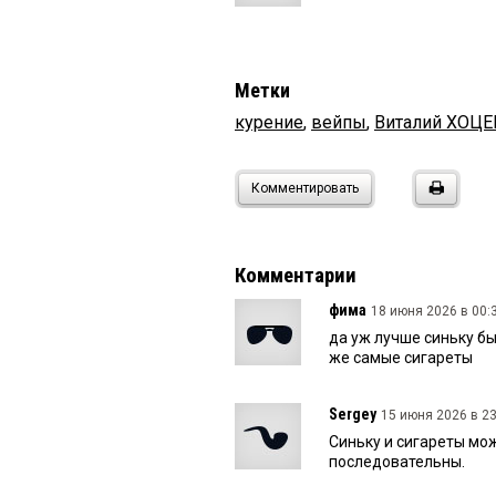
Метки
курение
,
вейпы
,
Виталий ХОЦ
Комментировать
Комментарии
фима
18 июня 2026 в 00:
да уж лучше синьку бы
же самые сигареты
Sergey
15 июня 2026 в 23
Синьку и сигареты можн
последовательны.