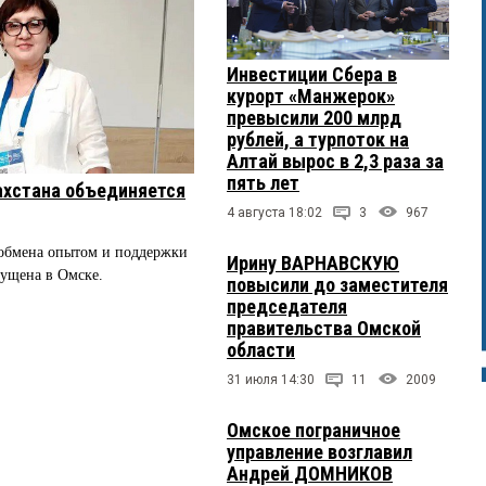
Инвестиции Сбера в
курорт «Манжерок»
превысили 200 млрд
рублей, а турпоток на
Алтай вырос в 2,3 раза за
пять лет
ахстана объединяется
4 августа 18:02
3
967
 обмена опытом и поддержки
Ирину ВАРНАВСКУЮ
пущена в Омске.
повысили до заместителя
председателя
правительства Омской
области
31 июля 14:30
11
2009
Омское пограничное
управление возглавил
Андрей ДОМНИКОВ