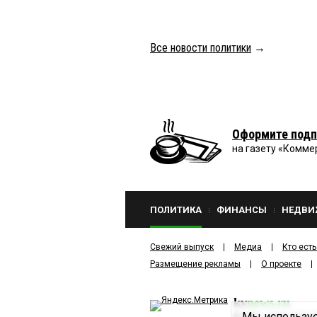
Все новости политики
→
Оформите подп
на газету «Комме
ПОЛИТИКА
ФИНАНСЫ
НЕДВИ
Свежий выпуск
Медиа
Кто есть
Размещение рекламы
О проекте
kv
news.ru
Мы используе
©
2001—2026
ООО И