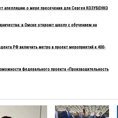
ет апелляцию о мере пресечения для Сергея КОЗУБЕНКО
ничества: в Омске откроют школу с обучением на
дента РФ включить метро в проект мероприятий к 400-
озможности федерального проекта «Производительность