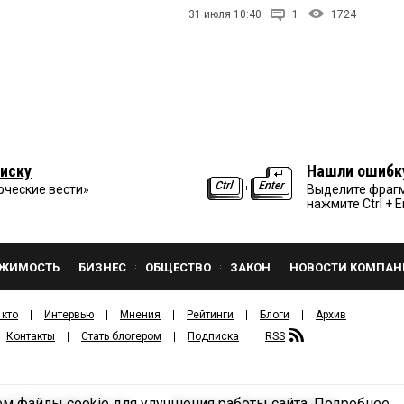
31 июля 10:40
1
1724
иску
Нашли ошибк
рческие вести»
Выделите фрагм
нажмите Ctrl + E
ЖИМОСТЬ
БИЗНЕС
ОБЩЕСТВО
ЗАКОН
НОВОСТИ КОМПАН
 кто
Интервью
Мнения
Рейтинги
Блоги
Архив
Контакты
Стать блогером
Подписка
RSS
м файлы cookie для улучшения работы сайта.
Подробнее
Политика конфиденциальности
ЗДАТЕЛЬСКИЙ ДОМ «КВ».