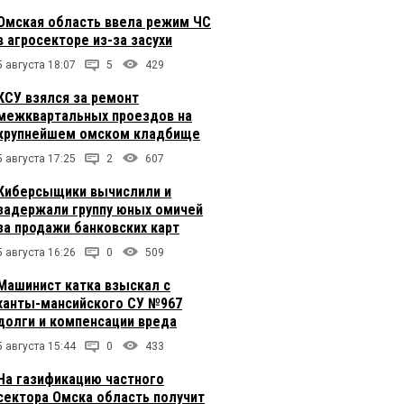
Омская область ввела режим ЧС
в агросекторе из-за засухи
5 августа 18:07
5
429
КСУ взялся за ремонт
межквартальных проездов на
крупнейшем омском кладбище
5 августа 17:25
2
607
Киберсыщики вычислили и
задержали группу юных омичей
за продажи банковских карт
5 августа 16:26
0
509
Машинист катка взыскал с
ханты-мансийского СУ №967
долги и компенсации вреда
5 августа 15:44
0
433
На газификацию частного
сектора Омска область получит