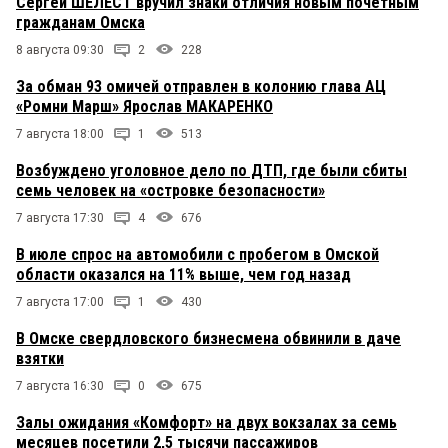
Сергей ШЕЛЕСТ вручил знаки отличия новым почетным
гражданам Омска
8 августа 09:30
2
228
За обман 93 омичей отправлен в колонию глава АЦ
«Ромни Марш» Ярослав МАКАРЕНКО
7 августа 18:00
1
513
Возбуждено уголовное дело по ДТП, где были сбиты
семь человек на «островке безопасности»
7 августа 17:30
4
676
В июле спрос на автомобили с пробегом в Омской
области оказался на 11% выше, чем год назад
7 августа 17:00
1
430
В Омске свердловского бизнесмена обвинили в даче
взятки
7 августа 16:30
0
675
Залы ожидания «Комфорт» на двух вокзалах за семь
месяцев посетили 2,5 тысячи пассажиров