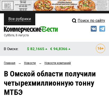
Все рубрики
Поиск по сайту
ПОЛИТИКА
Свежий выпуск
Медиа
ФИНАНСЫ
Суббота, 8 Августа
Кто есть кто
НЕДВИЖИМОСТЬ
В Омске:
$ 82,1665
€ 94,8366
Интервью
БИЗНЕС
Главная
→
Новости
→
Новости компаний
Мнения
ОБЩЕСТВО
В Омской области получили
Рейтинги
ЗАКОН
четырехмиллионную тонну
Блоги
НОВОСТИ КОМПАНИЙ
МТБЭ
Архив
ПРОИСШЕСТВИЯ