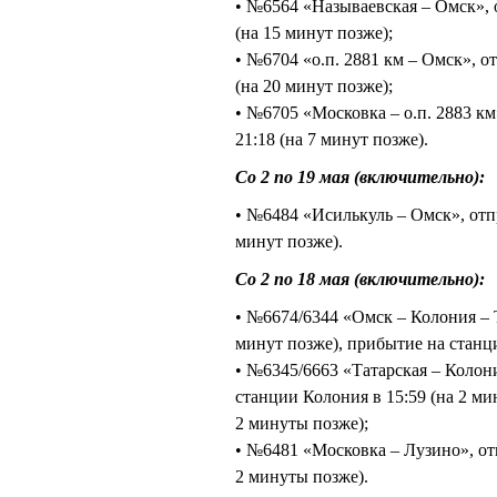
• №6564 «Называевская – Омск», о
(на 15 минут позже);
• №6704 «о.п. 2881 км – Омск», о
(на 20 минут позже);
• №6705 «Московка – о.п. 2883 км
21:18 (на 7 минут позже).
Со 2 по 19 мая (включительно):
• №6484 «Исилькуль – Омск», отпр
минут позже).
Со 2 по 18 мая (включительно):
• №6674/6344 «Омск – Колония – Т
минут позже), прибытие на станци
• №6345/6663 «Татарская – Колони
станции Колония в 15:59 (на 2 ми
2 минуты позже);
• №6481 «Московка – Лузино», отп
2 минуты позже).