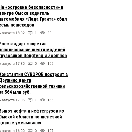
На «островке безопасности» в
центре Омска водитель
автомобиля «Лада Гранта» сбил
семь пешеходов
6 августа 18:02
1
39
Росстандарт запретил
использование шести моделей
грузовиков Dongfeng и Zoomlion
6 августа 17:30
0
109
Константин СУВОРОВ построит в
Дружино центр
сельскохозяйственной техники
за 564 млн руб.
6 августа 17:05
1
156
Вывоз нефти и нефтегрузов из
Омской области по железной
дороге уменьшился
6 августа 16:00
0
197