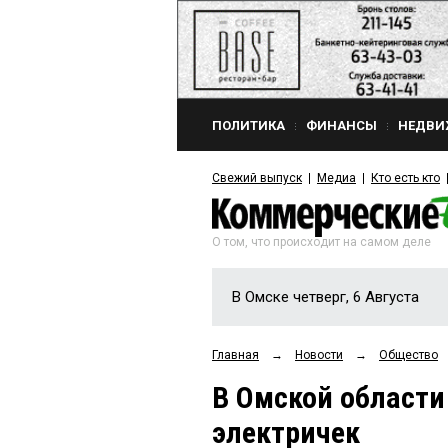
ПОЛИТИКА
ФИНАНСЫ
НЕДВИ
Свежий выпуск
Медиа
Кто есть кто
О том, что происходит на самом деле
В Омске четверг, 6 Августа
Главная
→
Новости
→
Общество
В Омской области
электричек