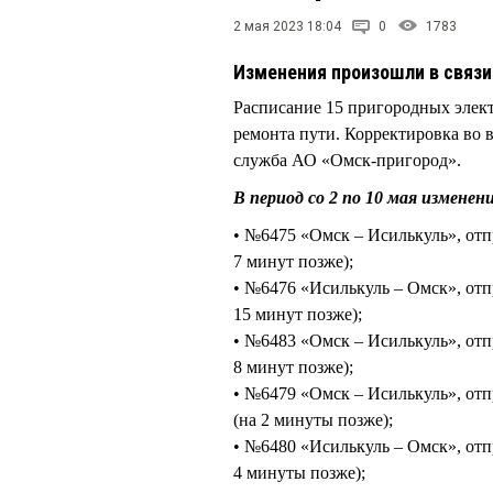
2 мая 2023 18:04
0
1783
Изменения произошли в связ
Расписание 15 пригородных элект
ремонта пути. Корректировка во в
служба АО «Омск-пригород».
В период со 2 по 10 мая изменен
• №6475 «Омск – Исилькуль», отпр
7 минут позже);
• №6476 «Исилькуль – Омск», отпр
15 минут позже);
• №6483 «Омск – Исилькуль», отпр
8 минут позже);
• №6479 «Омск – Исилькуль», отпр
(на 2 минуты позже);
• №6480 «Исилькуль – Омск», отпр
4 минуты позже);