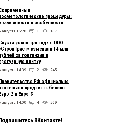
Современные
косметологические процедуры:
возможности и особенности
6 августа 15:20
1
167
Спустя ровно три года с ООО
«СтройТраст» взыскали 14 млн
рублей за гортензии и
тротуарную плитку
6 августа 14:39
2
245
Правительство РФ официально
разрешило продавать бензин
Евро-2 и Евро-3
6 августа 14:00
4
269
Подпишитесь ВКонтакте!