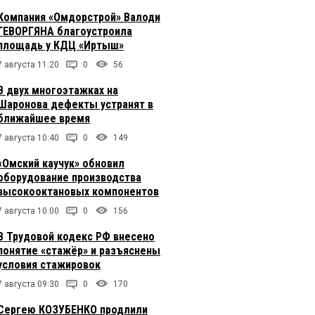
Компания «Омдорстрой» Валоди
ГЕВОРГЯНА благоустроила
площадь у КДЦ «Иртыш»
7 августа 11:20
0
56
В двух многоэтажках на
Шаронова дефекты устранят в
ближайшее время
7 августа 10:40
0
149
«Омский каучук» обновил
оборудование производства
высокооктановых компонентов
7 августа 10:00
0
156
В Трудовой кодекс РФ внесено
понятие «стажёр» и разъяснены
условия стажировок
7 августа 09:30
0
170
Сергею КОЗУБЕНКО продлили