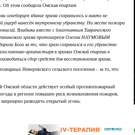
 Об этом сообщила Омская епархия:
и огнеборцев здание храма сохранилось и никто не
й ущерб нанесён внутреннему убранству. На месте пожара
нисий. Владыка вместе с благочинным Таврического
ерининского храма протоиереем Олегом НАУМОВЫМ
дарили Бога за то, что храм сохранился и его убранство
гословению архипастыря в храмах Омской епархии в
роизводиться сбор средств для восстановления храма.
пожарных Неверовского сельского поселения – за то, что
ей Омской области действует особый противопожарный
погоды в регионе повышен риск возникновения пожаров,
 запрещено разводить открытый огонь.