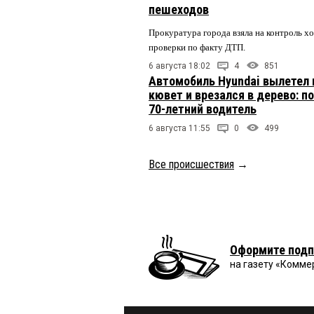
пешеходов
Прокуратура города взяла на контроль х
проверки по факту ДТП.
6 августа 18:02
4
851
Автомобиль Hyundai вылетел 
кювет и врезался в дерево: п
70-летний водитель
6 августа 11:55
0
499
Все происшествия
→
Оформите подп
на газету «Комме