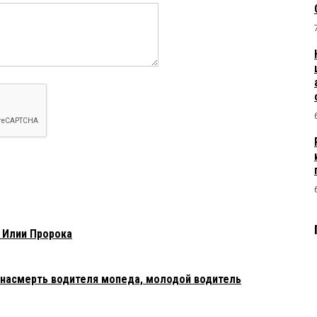
 Илии Пророка
л насмерть водителя мопеда, молодой водитель