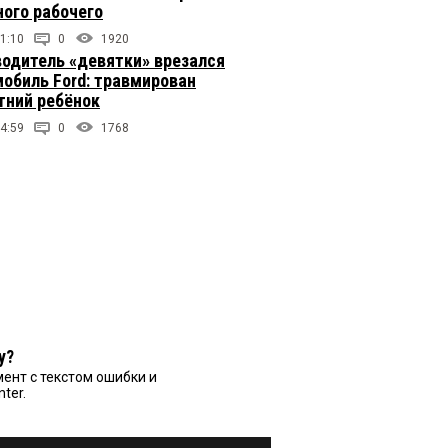
ого рабочего
1:10
0
1920
одитель «девятки» врезался
мобиль Ford: травмирован
тний ребёнок
4:59
0
1768
у?
ент с текстом ошибки и
nter.