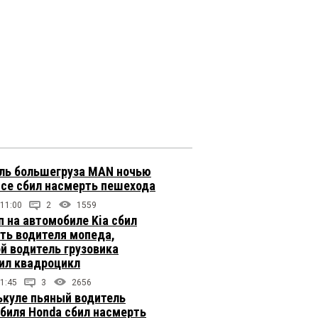
ль большегруза MAN ночью
ссе сбил насмерть пешехода
 11:00
2
1559
п на автомобиле Kia сбил
ть водителя мопеда,
й водитель грузовика
ил квадроцикл
1:45
3
2656
ькуле пьяный водитель
биля Honda сбил насмерть