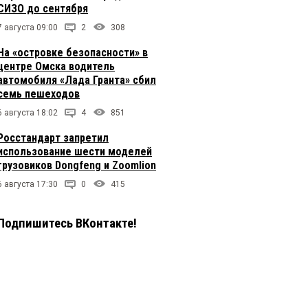
СИЗО до сентября
7 августа 09:00
2
308
На «островке безопасности» в
центре Омска водитель
автомобиля «Лада Гранта» сбил
семь пешеходов
6 августа 18:02
4
851
Росстандарт запретил
использование шести моделей
грузовиков Dongfeng и Zoomlion
6 августа 17:30
0
415
Подпишитесь ВКонтакте!