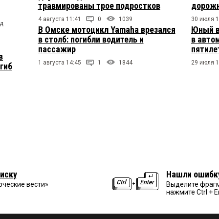
травмированы трое подростков
дорожн
4 августа 11:41
0
1039
30 июля 1
од
В Омске мотоцикл Yamaha врезался
Юный в
в столб: погибли водитель и
в авто
пассажир
пятиле
в
1 августа 14:45
1
1844
29 июля 1
огиб
иску
Нашли ошибк
рческие вести»
Выделите фрагм
нажмите Ctrl + E