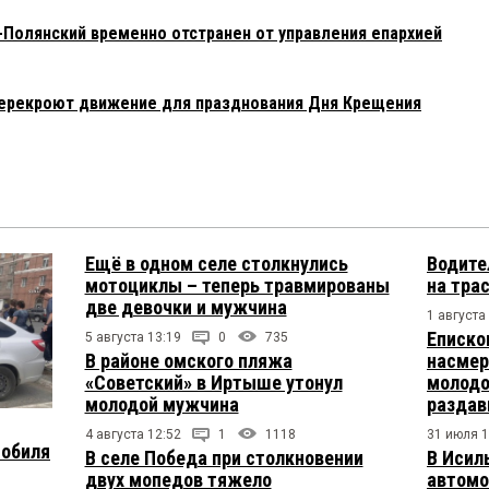
-Полянский временно отстранен от управления епархией
перекроют движение для празднования Дня Крещения
Ещё в одном селе столкнулись
Водите
мотоциклы – теперь травмированы
на тра
две девочки и мужчина
1 августа
Еписко
5 августа 13:19
0
735
В районе омского пляжа
насмер
«Советский» в Иртыше утонул
молодо
молодой мужчина
раздав
4 августа 12:52
1
1118
31 июля 1
мобиля
В селе Победа при столкновении
В Исил
двух мопедов тяжело
автомо