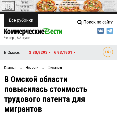
Все рубрики
Поиск по сайту
ПОЛИТИКА
Свежий выпуск
Медиа
ФИНАНСЫ
Четверг, 6 Августа
Кто есть кто
НЕДВИЖИМОСТЬ
В Омске:
$ 80,9293
€ 93,1901
Интервью
БИЗНЕС
Главная
→
Новости
→
Финансы
Мнения
ОБЩЕСТВО
В Омской области
Рейтинги
ЗАКОН
повысилась стоимость
Блоги
НОВОСТИ КОМПАНИЙ
трудового патента для
Архив
ПРОИСШЕСТВИЯ
мигрантов