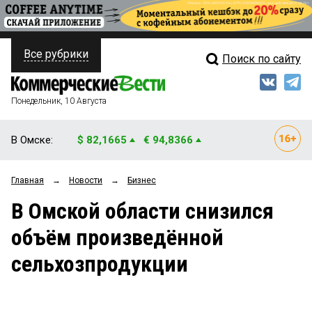
Все рубрики
Поиск по сайту
ПОЛИТИКА
Свежий выпуск
Медиа
ФИНАНСЫ
Понедельник, 10 Августа
Кто есть кто
НЕДВИЖИМОСТЬ
В Омске:
$ 82,1665
€ 94,8366
Интервью
БИЗНЕС
Главная
→
Новости
→
Бизнес
Мнения
ОБЩЕСТВО
В Омской области снизился
Рейтинги
ЗАКОН
объём произведённой
Блоги
НОВОСТИ КОМПАНИЙ
сельхозпродукции
Архив
ПРОИСШЕСТВИЯ