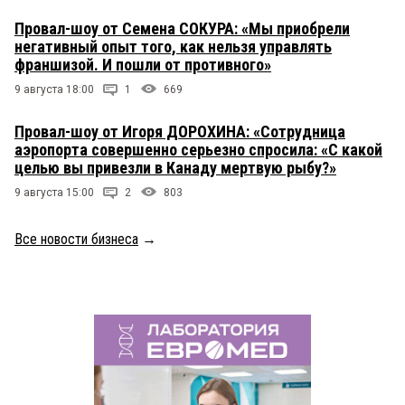
Провал-шоу от Семена СОКУРА: «Мы приобрели
негативный опыт того, как нельзя управлять
франшизой. И пошли от противного»
9 августа 18:00
1
669
Провал-шоу от Игоря ДОРОХИНА: «Сотрудница
аэропорта совершенно серьезно спросила: «С какой
целью вы привезли в Канаду мертвую рыбу?»
9 августа 15:00
2
803
Все новости бизнеса
→