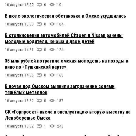
10 августа 15:32
0
10
В июле экологическая обстановка в Омске ухудшилась
10 августа 15:00
0
104
В столкновении автомобилей Citroen и Nissan ранены
молодые водители, юноша и двое детей
10 августа 14:31
0
124
35 млн рублей потратила омская молодежь на походы в
кино по «Пушкинской карте»
10 августа 14:06
0
165
В почве под Омском выявили загрязнение солями
тяжёлых металлов
10 августа 13:32
0
187
СК «Горпроект» ввела в эксплуатацию вторую высотку на
Левобережье Омска
10 августа 13:02
1
243