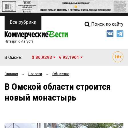
Все рубрики
Поиск по сайту
ПОЛИТИКА
Свежий выпуск
Медиа
ФИНАНСЫ
Четверг, 6 Августа
Кто есть кто
НЕДВИЖИМОСТЬ
В Омске:
$ 80,9293
€ 93,1901
Интервью
БИЗНЕС
Главная
→
Новости
→
Общество
Мнения
ОБЩЕСТВО
В Омской области строится
Рейтинги
ЗАКОН
новый монастырь
Блоги
НОВОСТИ КОМПАНИЙ
Архив
ПРОИСШЕСТВИЯ