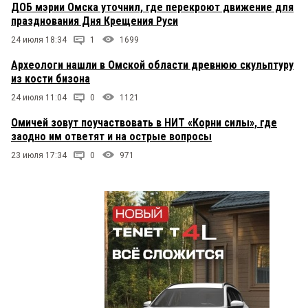
ДОБ мэрии Омска уточнил, где перекроют движение для
празднования Дня Крещения Руси
24 июля 18:34
1
1699
Археологи нашли в Омской области древнюю скульптуру
из кости бизона
24 июля 11:04
0
1121
Омичей зовут поучаствовать в НИТ «Корни силы», где
заодно им ответят и на острые вопросы
23 июля 17:34
0
971