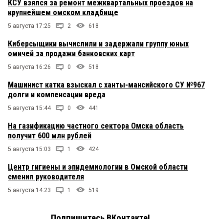
КСУ взялся за ремонт межквартальных проездов на
крупнейшем омском кладбище
5 августа 17:25
2
618
Киберсыщики вычислили и задержали группу юных
омичей за продажи банковских карт
5 августа 16:26
0
518
Машинист катка взыскал с ханты-мансийского СУ №967
долги и компенсации вреда
5 августа 15:44
0
441
На газификацию частного сектора Омска область
получит 600 млн рублей
5 августа 15:03
1
424
Центр гигиены и эпидемиологии в Омской области
сменил руководителя
5 августа 14:23
1
519
Подпишитесь ВКонтакте!