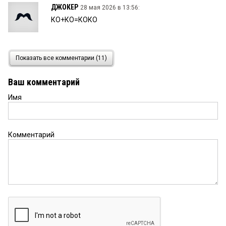
ДЖОКЕР
28 мая 2026 в 13:56:
КО+КО=КОКО
омич
27 мая 2026 в 22:48:
Показать все комментарии (11)
скок Хоценко внимание к области привлек!!! ну
это сверх похвал конечно....
Ваш комментарий
Имя
Гость Омский
27 мая 2026 в 22:19:
работы в этой сфере навалом как нигде.
многолетние завалы разгребать, не
позавидуешь министру и губернатору. удачи вам
Комментарий
уважаемые
Гость
27 мая 2026 в 22:19:
Щас даже некоторые ЦРБ стали выглядеть как
конфетки. Молодцы, что ремонтируют
Омич
27 мая 2026 в 20:38: