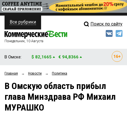
Все рубрики
Поиск по сайту
ПОЛИТИКА
Свежий выпуск
Медиа
ФИНАНСЫ
Понедельник, 10 Августа
Кто есть кто
НЕДВИЖИМОСТЬ
В Омске:
$ 82,1665
€ 94,8366
Интервью
БИЗНЕС
Главная
→
Новости
→
Политика
Мнения
ОБЩЕСТВО
В Омскую область прибыл
Рейтинги
ЗАКОН
глава Минздрава РФ Михаил
Блоги
НОВОСТИ КОМПАНИЙ
МУРАШКО
Архив
ПРОИСШЕСТВИЯ