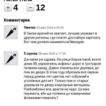
4
12
Комментарии
Омичка
29 мая 2026 в 09:50:
В Омске врачей не хватает, лучшие уезжают в
другие регионы, где платят достойную зарплату.
Вот чем должен заниматься Минздав.
Х оценка
28 мая 2026 в 17:34:
Да какая уж здрава. На улице Бархатовой, возле
дома 3В, украли весь асфальт дорог и тротуаров
полвека назад. Давно спилены все деревья, до
пня, во дворе. В этом году обрезали все сирени
перед домом, нет цветов, нет собраний и
уголовных дел нет. Только пни от старых
деревьев по двору и мусорные автошины.
Разбомблено все, врагов не надо. Цэ вже
перемога, або ще полвека до коммунизма
флажками помахать?