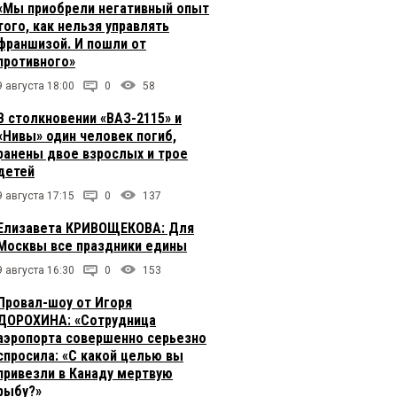
«Мы приобрели негативный опыт
того, как нельзя управлять
франшизой. И пошли от
противного»
9 августа 18:00
0
58
В столкновении «ВАЗ-2115» и
«Нивы» один человек погиб,
ранены двое взрослых и трое
детей
9 августа 17:15
0
137
Елизавета КРИВОЩЕКОВА: Для
Москвы все праздники едины
9 августа 16:30
0
153
Провал-шоу от Игоря
ДОРОХИНА: «Сотрудница
аэропорта совершенно серьезно
спросила: «С какой целью вы
привезли в Канаду мертвую
рыбу?»