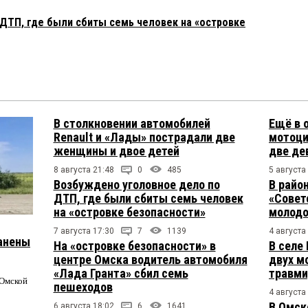
ДТП, где были сбиты семь человек на «островке
В столкновении автомобилей
Ещё в 
Renault и «Лады» пострадали две
мотоци
женщины и двое детей
две де
8 августа 21:48
0
485
5 августа
Возбуждено уголовное дело по
В райо
ДТП, где были сбиты семь человек
«Совет
на «островке безопасности»
молодо
7 августа 17:30
7
1139
4 августа
ранены
На «островке безопасности» в
В селе
центре Омска водитель автомобиля
двух м
«Лада Гранта» сбил семь
травми
 Омской
пешеходов
4 августа
В Омск
6 августа 18:02
6
1641