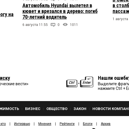
Автомобиль Hyundai вылетел в
в столб
кювет и врезался в дерево: погиб
пасса
огу на
70-летний водитель
1 августа
6 августа 11:55
0
1011
иску
Нашли ошибк
рческие вести»
Выделите фрагм
нажмите Ctrl + E
ЖИМОСТЬ
БИЗНЕС
ОБЩЕСТВО
ЗАКОН
НОВОСТИ КОМПАН
 кто
Интервью
Мнения
Рейтинги
Блоги
Архив