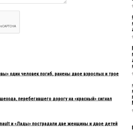
ивы» один человек погиб, ранены двое взрослых и трое
шехода, перебегавшего дорогу на «красный» сигнал
nault и «Лады» пострадали две женщины и двое детей