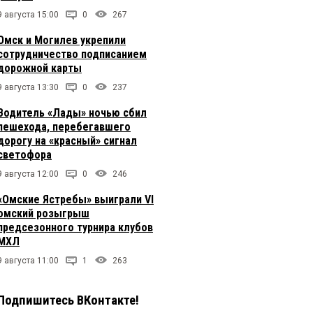
9 августа 15:00
0
267
Омск и Могилев укрепили
сотрудничество подписанием
дорожной карты
9 августа 13:30
0
237
Водитель «Лады» ночью сбил
пешехода, перебегавшего
дорогу на «красный» сигнал
светофора
9 августа 12:00
0
246
«Омские Ястребы» выиграли VI
омский розыгрыш
предсезонного турнира клубов
МХЛ
9 августа 11:00
1
263
Подпишитесь ВКонтакте!