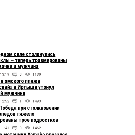
одном селе столкнулись
клы – теперь травмированы
вочки и мужчина
 13:19
0
1130
не омского пляжа
ский» в Иртыше утонул
й мужчина
 12:52
1
1493
 Победа при столкновении
опедов тяжело
рованы трое подростков
 11:41
0
1462
е мотоцикл Yamaha врезался