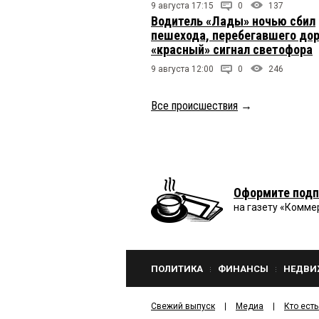
9 августа 17:15
0
137
Водитель «Лады» ночью сбил
пешехода, перебегавшего дор
«красный» сигнал светофора
9 августа 12:00
0
246
Все происшествия
→
Оформите подп
на газету «Комме
ПОЛИТИКА
ФИНАНСЫ
НЕДВИ
Свежий выпуск
Медиа
Кто есть