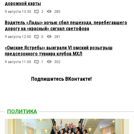
дорожной карты
9 августа 13:30
2
285
Водитель «Лады» ночью сбил пешехода, перебегавшего
дорогу на «красный» сигнал светофора
9 августа 12:00
0
281
«Омские Ястребы» выиграли VI омский розыгрыш
предсезонного турнира клубов МХЛ
9 августа 11:00
1
302
Подпишитесь ВКонтакте!
ПОЛИТИКА