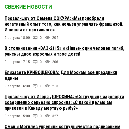
СВЕЖИЕ НОВОСТИ
Провал-шоу от Семена СОКУРА: «Мы приобрели
негативный опыт того, как нельзя управлять франшизой.
И пошли от противного»
9 августа 18:00
0
204
В столкновении «ВАЗ-2115» и «Нивы» один человек погиб,
ранены двое взрослых и трое детей
9 августа 17:15
0
206
Елизавета КРИВОЩЕКОВА: Для Москвы все праздники
едины
9 августа 16:30
1
213
Провал-шоу от Игоря ДОРОХИНА: «Сотрудница аэропорта
совершенно серьезно спросила: «С какой целью вы
привезли в Канаду мертвую рыбу?»
9 августа 15:00
0
327
Омск и Могилев укрепили сотрудничество подписанием