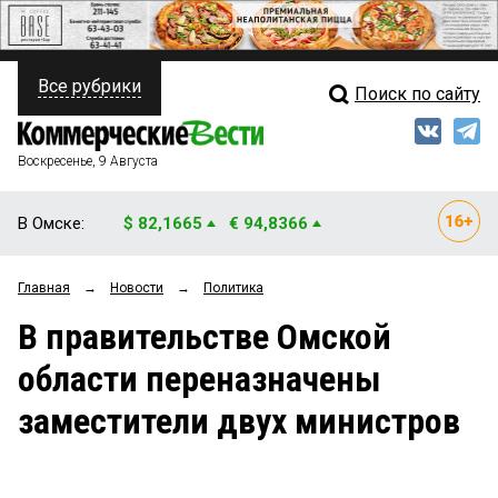
Все рубрики
Поиск по сайту
ПОЛИТИКА
Свежий выпуск
Медиа
ФИНАНСЫ
Воскресенье, 9 Августа
Кто есть кто
НЕДВИЖИМОСТЬ
В Омске:
$ 82,1665
€ 94,8366
Интервью
БИЗНЕС
Главная
→
Новости
→
Политика
Мнения
ОБЩЕСТВО
В правительстве Омской
Рейтинги
ЗАКОН
области переназначены
Блоги
НОВОСТИ КОМПАНИЙ
заместители двух министров
Архив
ПРОИСШЕСТВИЯ