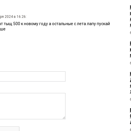
ря 2024 в 16:26:
 тыщ 500 к новому году а остальные с лета лапу пускай
ьше
4 в 16:14:
талось, поголовье на спаде давно
в 15:41:
в этом году красавцы! только успевал новости читать по
ров пшеницы с лучшими показателями!
4:47:
 писать. ну продлили контракты, и чо? каждый год может
4:05: