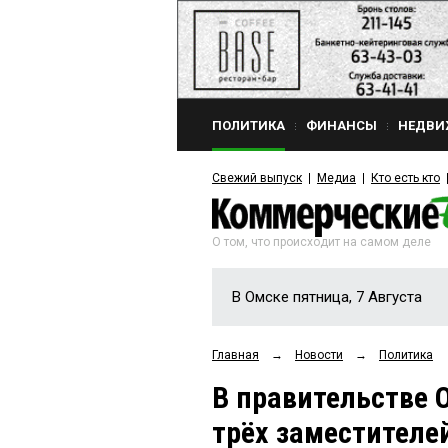
ПОЛИТИКА
ФИНАНСЫ
НЕДВИ
Свежий выпуск
Медиа
Кто есть кто
О том, что происходит на самом деле
В Омске пятница, 7 Августа
Главная
→
Новости
→
Политика
В правительстве 
трёх заместителе