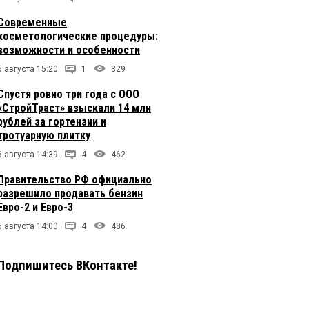
Современные
косметологические процедуры:
возможности и особенности
6 августа 15:20
1
329
Спустя ровно три года с ООО
«СтройТраст» взыскали 14 млн
рублей за гортензии и
тротуарную плитку
6 августа 14:39
4
462
Правительство РФ официально
разрешило продавать бензин
Евро-2 и Евро-3
6 августа 14:00
4
486
Подпишитесь ВКонтакте!