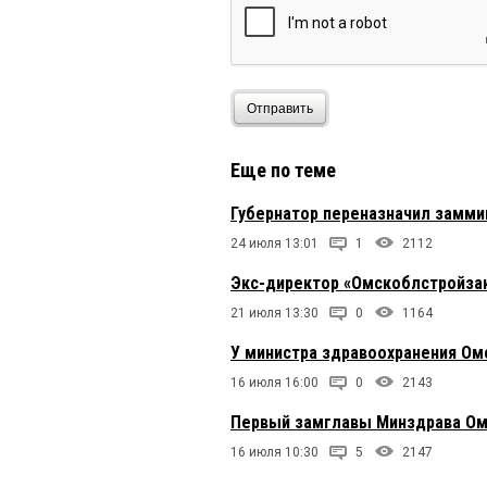
пенсия для слабаков
Отправить
Еще по теме
Губернатор переназначил замми
24 июля 13:01
1
2112
Экс-директор «Омскоблстройзак
21 июля 13:30
0
1164
У министра здравоохранения Ом
16 июля 16:00
0
2143
Первый замглавы Минздрава Ом
16 июля 10:30
5
2147