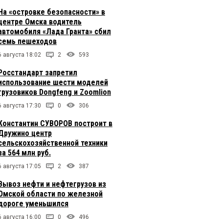
На «островке безопасности» в
центре Омска водитель
автомобиля «Лада Гранта» сбил
семь пешеходов
6 августа 18:02
2
593
Росстандарт запретил
использование шести моделей
грузовиков Dongfeng и Zoomlion
6 августа 17:30
0
306
Константин СУВОРОВ построит в
Дружино центр
сельскохозяйственной техники
за 564 млн руб.
6 августа 17:05
2
387
Вывоз нефти и нефтегрузов из
Омской области по железной
дороге уменьшился
6 августа 16:00
0
496