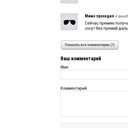
Мимо проходил
4 декаб
Сейчас премию получат
сосут без премий дал
Александр
4 декабря 202
Показать все комментарии (7)
Животноводства не ос
Ваш комментарий
Имя
имя имя
4 декабря 2024 
ну минсельхоз вообще 
поводу всех этих сбо
Комментарий
Антон
4 декабря 2024 в 1
когда больше не о чем
новых надо ставить?
Ирина
4 декабря 2024 в 1