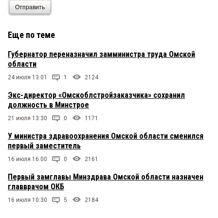
Отправить
юрка и что??
Еще по теме
Юрий
27 сентября 2024 в 09:33:
Губернатор переназначил замминистра труда Омской
Ещё один министр со свитой
области
24 июля 13:01
1
2124
Экс-директор «Омскоблстройзаказчика» сохранил
должность в Минстрое
21 июля 13:30
0
1171
У министра здравоохранения Омской области сменился
первый заместитель
16 июля 16:00
0
2161
Первый замглавы Минздрава Омской области назначен
главврачом ОКБ
16 июля 10:30
5
2184