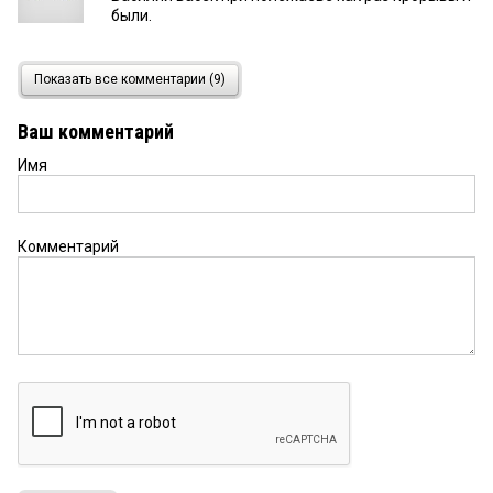
были.
Василий
28 сентября 2024 в 11:40:
Показать все комментарии (9)
Ну, все!!! Сейчас точно прорыв будет! Это вам не
План Полежаева!!!
Ваш комментарий
Имя
Жора
28 сентября 2024 в 08:48:
Как мы раньше бкз них жили?
Комментарий
Жора
28 сентября 2024 в 08:47:
Мало нам захребетников. Еще одну свору
дармоедов кормить
о.обыватель
27 сентября 2024 в 20:16:
И они считают это" подарком" к Дню
программиста?
омич
27 сентября 2024 в 09:56: