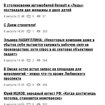
В столкновении автомобилей Renault и «Лады»
пострадали две женщины и двое детей
8 августа 21:48
0
37
С Днем строителя!
8 августа 18:00
1
203
Эльвира НАБИУЛЛИНА: «Некоторые компании даже в
убыток себе пытаются удержать рабочую силу на
производствах, хотя спрос в их секторах объективно
падает»
8 августа 16:45
2
268
В Омске остро встал запрос на площадки для
мероприятий – нужно что-то кроме Любинского
проспекта
8 августа 15:30
0
436
Юрий ИЦКОВ, народный артист РФ: «Когда достигаешь
потолка, становится неинтересно»
8 августа 14:00
0
302