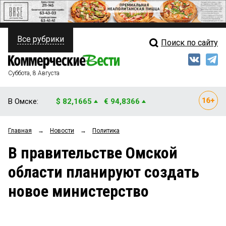
Все рубрики
Поиск по сайту
ПОЛИТИКА
Свежий выпуск
Медиа
ФИНАНСЫ
Суббота, 8 Августа
Кто есть кто
НЕДВИЖИМОСТЬ
В Омске:
$ 82,1665
€ 94,8366
Интервью
БИЗНЕС
Главная
→
Новости
→
Политика
Мнения
ОБЩЕСТВО
В правительстве Омской
Рейтинги
ЗАКОН
области планируют создать
Блоги
НОВОСТИ КОМПАНИЙ
новое министерство
Архив
ПРОИСШЕСТВИЯ