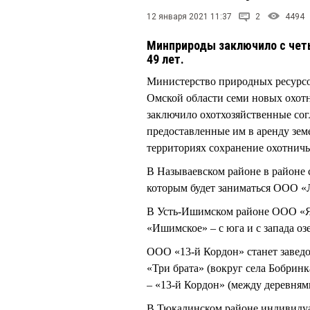
12 января 2021 11:37
2
4494
Минприроды заключило с чет
49 лет.
Министерство природных ресурсо
Омской области семи новых охот
заключило охотхозяйственные сог
предоставленные им в аренду зем
территориях сохранение охотничь
В Называевском районе в районе 
которым будет заниматься ООО «
В Усть-Ишимском районе ООО «Ягд
«Ишимское» – с юга и с запада оз
ООО «13-й Кордон» станет заведо
«Три брата» (вокруг села Бобринк
– «13-й Кордон» (между деревня
В Тюкалинском районе индивид