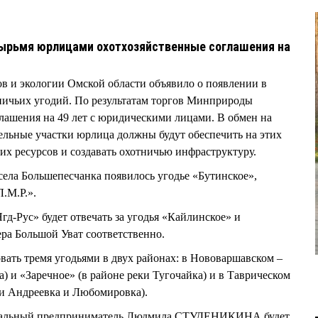
ырьмя юрлицами охотхозяйственные соглашения на
в и экологии Омской области объявило о появлении в
ничьих угодий. По результатам торгов Минприроды
лашения на 49 лет с юридическими лицами. В обмен на
ельные участки юрлица должны будут обеспечить на этих
их ресурсов и создавать охотничью инфраструктуру.
села Большепесчанка появилось угодье «Бутинское»,
Л.М.Р.».
-Рус» будет отвечать за угодья «Кайлинское» и
ера Большой Уват соответственно.
вать тремя угодьями в двух районах: в Нововаршавском –
а) и «Заречное» (в районе реки Тугочайка) и в Таврическом
ми Андреевка и Любомировка).
уальный предприниматель Людмила СТУДЕНИКИНА будет