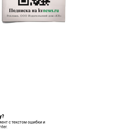
у?
ент с текстом ошибки и
nter.