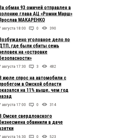
За обман 93 омичей отправлен в
колонию глава АЦ «Ромни Марш»
Ярослав МАКАРЕНКО
7 августа 18:00
0
390
Возбуждено уголовное дело по
ДТП, где были сбиты семь
человек на «островке
безопасности»
7 августа 17:30
3
482
В июле спрос на автомобили с
пробегом в Омской области
оказался на 11% выше, чем год
назад
7 августа 17:00
0
314
В Омске свердловского
бизнесмена обвинили в даче
взятки
7 августа 16:30
0
523