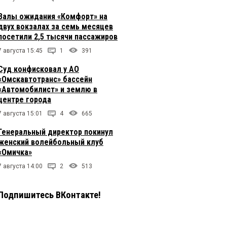
Залы ожидания «Комфорт» на
двух вокзалах за семь месяцев
посетили 2,5 тысячи пассажиров
7 августа 15:45
1
391
Суд конфисковал у АО
«Омскавтотранс» бассейн
«Автомобилист» и землю в
центре города
7 августа 15:01
4
665
Генеральный директор покинул
женский волейбольный клуб
«Омичка»
7 августа 14:00
2
513
Подпишитесь ВКонтакте!