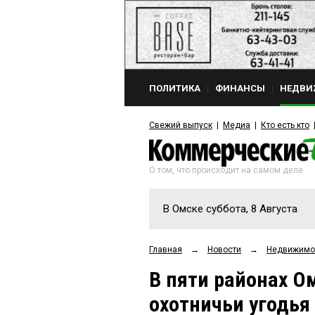
ПОЛИТИКА
ФИНАНСЫ
НЕДВИ
Свежий выпуск
Медиа
Кто есть кто
О том, что происходит на самом деле
В Омске суббота, 8 Августа
Главная
→
Новости
→
Недвижимо
В пяти районах О
охотничьи угодья