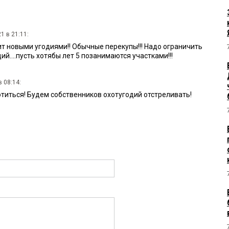
1 в 21:11:
т новыми угодиями!! Обычные перекупы!!! Надо ограничить
й....пусть хотябы лет 5 позанимаются участками!!!
 08:14:
отиться! Будем собственников охотугодий отстреливать!