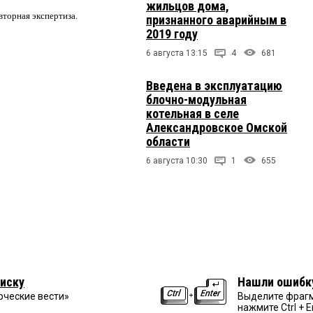
жильцов дома,
вторная экспертиза.
признанного аварийным в
2019 году
6 августа 13:15
4
681
Введена в эксплуатацию
блочно-модульная
котельная в селе
Александровское Омской
области
6 августа 10:30
1
655
иску
Нашли ошибк
рческие вести»
Выделите фрагм
нажмите Ctrl + E