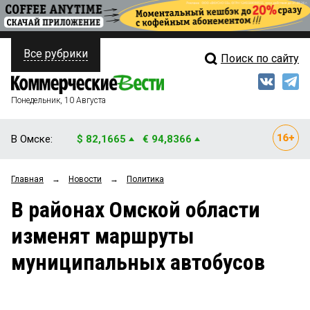
Все рубрики
Поиск по сайту
ПОЛИТИКА
Свежий выпуск
Медиа
ФИНАНСЫ
Понедельник, 10 Августа
Кто есть кто
НЕДВИЖИМОСТЬ
В Омске:
$ 82,1665
€ 94,8366
Интервью
БИЗНЕС
Главная
→
Новости
→
Политика
Мнения
ОБЩЕСТВО
В районах Омской области
Рейтинги
ЗАКОН
изменят маршруты
Блоги
НОВОСТИ КОМПАНИЙ
муниципальных автобусов
Архив
ПРОИСШЕСТВИЯ