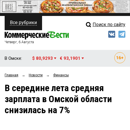
Все рубрики
Поиск по сайту
ПОЛИТИКА
Свежий выпуск
Медиа
ФИНАНСЫ
Четверг, 6 Августа
Кто есть кто
НЕДВИЖИМОСТЬ
В Омске:
$ 80,9293
€ 93,1901
Интервью
БИЗНЕС
Главная
→
Новости
→
Финансы
Мнения
ОБЩЕСТВО
В середине лета средняя
Рейтинги
ЗАКОН
зарплата в Омской области
Блоги
НОВОСТИ КОМПАНИЙ
снизилась на 7%
Архив
ПРОИСШЕСТВИЯ