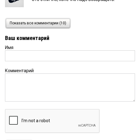
Костян
17 декабря 2025 в 22:45:
Показать все комментарии (10)
ништяк! вообще красавчик — каждый раз
съездил и по делу все
Ваш комментарий
Имя
Диана
17 декабря 2025 в 21:09:
за газовые сети плюсую. кто раздал, конечно,
вообще молодцы.... при каком губернаторе
интересно
Комментарий
Татьяна
17 декабря 2025 в 19:30:
все правильно, давно пора возвращать в
собственность газовые сети
DM
17 декабря 2025 в 18:31:
Предлагаю редакции задать губернатору
вопрос, когда состоится его взлет с полученного
у российской федерации летного поля...