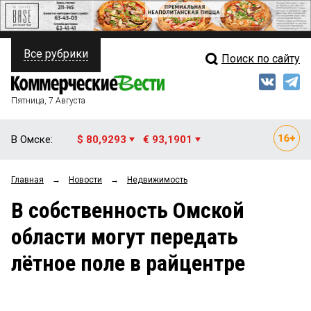
Все рубрики
Поиск по сайту
ПОЛИТИКА
Свежий выпуск
Медиа
ФИНАНСЫ
Пятница, 7 Августа
Кто есть кто
НЕДВИЖИМОСТЬ
В Омске:
$ 80,9293
€ 93,1901
Интервью
БИЗНЕС
Главная
→
Новости
→
Недвижимость
Мнения
ОБЩЕСТВО
В собственность Омской
Рейтинги
ЗАКОН
области могут передать
Блоги
НОВОСТИ КОМПАНИЙ
лётное поле в райцентре
Архив
ПРОИСШЕСТВИЯ