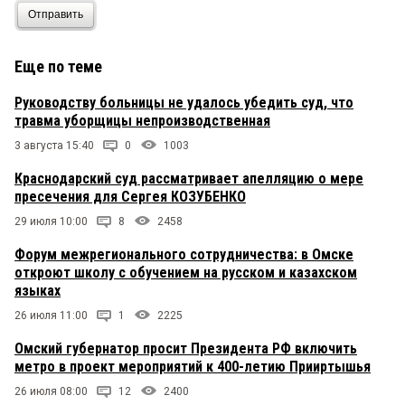
Отправить
Гость
17 декабря 2025 в 14:08:
А незачем было раздавать!
Еще по теме
Руководству больницы не удалось убедить суд, что
побегу
17 декабря 2025 в 13:52:
травма уборщицы непроизводственная
корову покупать авось прокормится
3 августа 15:40
0
1003
Краснодарский суд рассматривает апелляцию о мере
ДЖОКЕР
пресечения для Сергея КОЗУБЕНКО
17 декабря 2025 в 10:25:
Я один вижу, будто везде «ко-ко»? «У меня в
29 июля 10:00
8
2458
каком ухе звенит...»?
Форум межрегионального сотрудничества: в Омске
откроют школу с обучением на русском и казахском
языках
26 июля 11:00
1
2225
Омский губернатор просит Президента РФ включить
метро в проект мероприятий к 400-летию Прииртышья
26 июля 08:00
12
2400