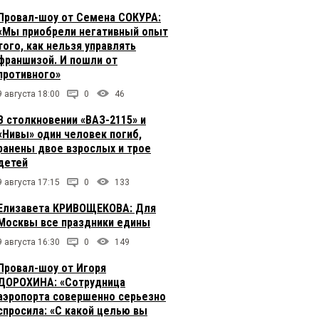
Провал-шоу от Семена СОКУРА:
«Мы приобрели негативный опыт
того, как нельзя управлять
франшизой. И пошли от
противного»
9 августа 18:00
0
46
В столкновении «ВАЗ-2115» и
«Нивы» один человек погиб,
ранены двое взрослых и трое
детей
9 августа 17:15
0
133
Елизавета КРИВОЩЕКОВА: Для
Москвы все праздники едины
9 августа 16:30
0
149
Провал-шоу от Игоря
ДОРОХИНА: «Сотрудница
аэропорта совершенно серьезно
спросила: «С какой целью вы