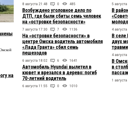
8 августа 21:48
0
485
5 августа
Возбуждено уголовное дело по
В райо
ДТП, где были сбиты семь человек
«Совет
на «островке безопасности»
молодо
7 августа 17:30
7
1136
4 августа
ранены
На «островке безопасности» в
В селе
центре Омска водитель автомобиля
двух м
«Лада Гранта» сбил семь
травми
 Омской
пешеходов
4 августа
В Омск
6 августа 18:02
6
1641
Автомобиль Hyundai вылетел в
в столб
кювет и врезался в дерево: погиб
пасса
огу на
70-летний водитель
1 августа
6 августа 11:55
0
1010