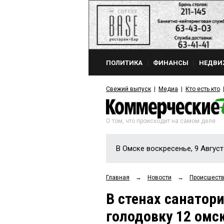
ПОЛИТИКА
ФИНАНСЫ
НЕДВИ
Свежий выпуск
Медиа
Кто есть кто
О том, что происходит на самом деле
В Омске воскресенье, 9 Август
Главная
→
Новости
→
Происшест
В стенах санатор
голодовку 12 омс