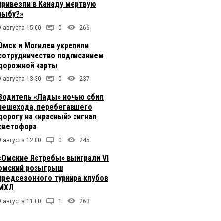
привезли в Канаду мертвую
рыбу?»
9 августа 15:00
0
266
Омск и Могилев укрепили
сотрудничество подписанием
дорожной карты
9 августа 13:30
0
237
Водитель «Лады» ночью сбил
пешехода, перебегавшего
дорогу на «красный» сигнал
светофора
9 августа 12:00
0
245
«Омские Ястребы» выиграли VI
омский розыгрыш
предсезонного турнира клубов
МХЛ
9 августа 11:00
1
263