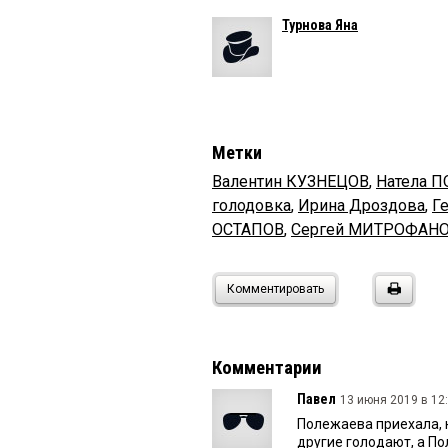
Турнова Яна
Метки
Валентин КУЗНЕЦОВ
,
Натела 
голодовка
,
Ирина Дроздова
,
Г
ОСТАПОВ
,
Сергей МИТРОФАН
Комментировать
Комментарии
Павел
13 июня 2019 в 12:
Полежаева приехала, н
другие голодают, а П