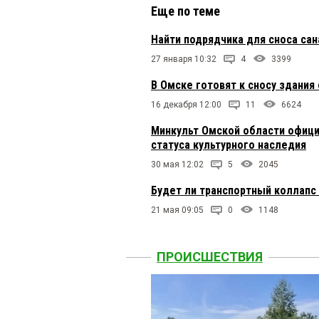
Еще по теме
Найти подрядчика для сноса сан
27 января 10:32
4
3399
В Омске готовят к сносу здания
16 декабря 12:00
11
6624
Минкульт Омской области офици
статуса культурного наследия
30 мая 12:02
5
2045
Будет ли транспортный коллапс
21 мая 09:05
0
1148
ПРОИСШЕСТВИЯ