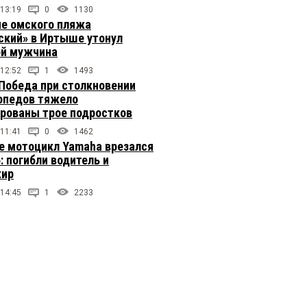
 13:19
0
1130
не омского пляжа
ский» в Иртыше утонул
й мужчина
 12:52
1
1493
 Победа при столкновении
опедов тяжело
рованы трое подростков
 11:41
0
1462
е мотоцикл Yamaha врезался
: погибли водитель и
жир
 14:45
1
2233