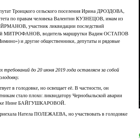
епутат Троицкого сельского поселения Ирина ДРОЗДОВА,
итета по правам человека Валентин КУЗНЕЦОВ, имам из
ЕЙРМАНОВ, участник ликвидации последствий
ргей МИТРОФАНОВ, водитель маршрутки Вадим ОСТАПОВ
Мимино») и другие общественники, депутаты и рядовые
их требований до 20 июня 2019 года оставляем за собой
олодовку.
т в голодовке, но освещает её. В частности, он
стникам стало плохо: ликвидатору Чернобыльской аварии
чке Нине БАЙГУШКАРОВОЙ.
 приехала Натела ПОЛЕЖАЕВА, но участвовать в голодовке