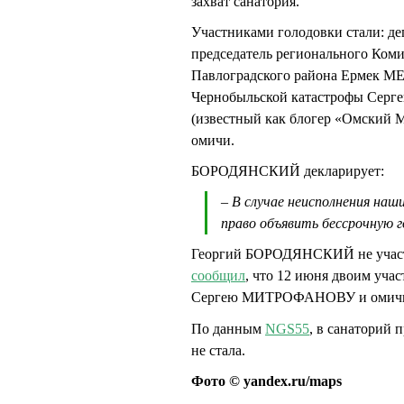
захват санатория.
Участниками голодовки стали: д
председатель регионального Ком
Павлоградского района Ермек М
Чернобыльской катастрофы Се
(известный как блогер «Омский 
омичи.
БОРОДЯНСКИЙ декларирует:
– В случае неисполнения наш
право объявить бессрочную г
Георгий БОРОДЯНСКИЙ не участвуе
сообщил
, что 12 июня двоим уча
Сергею МИТРОФАНОВУ и оми
По данным
NGS55
, в санаторий
не стала.
Фото © yandex.ru/maps