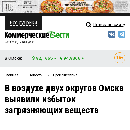
Все рубрики
Поиск по сайту
ПОЛИТИКА
Свежий выпуск
Медиа
ФИНАНСЫ
Суббота, 8 Августа
Кто есть кто
НЕДВИЖИМОСТЬ
В Омске:
$ 82,1665
€ 94,8366
Интервью
БИЗНЕС
Главная
→
Новости
→
Происшествия
Мнения
ОБЩЕСТВО
В воздухе двух округов Омска
Рейтинги
ЗАКОН
выявили избыток
Блоги
НОВОСТИ КОМПАНИЙ
загрязняющих веществ
Архив
ПРОИСШЕСТВИЯ