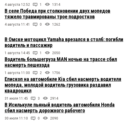
4 августа 12:52
1
1314
В селе Победа при столкновении двух мопедов
тяжело травмированы трое подростков
4 августа 11:41
0
1262
В Омске мотоцикл Yamaha врезался в столб: погибли
водитель и пассажир
1 августа 14:45
1
2050
Водитель большегруза MAN ночью на трассе сбил
насмерть пешехода
1 августа 11:00
2
1756
Епископ на автомобиле Kia сбил насмерть водителя
мопеда, молодой водитель грузовика раздавил
квадроцикл
31 июля 11:45
3
2914
В Исилькуле пьяный водитель автомобиля Honda
сбил насмерть дорожного рабочего
30 июля 11:10
0
2090