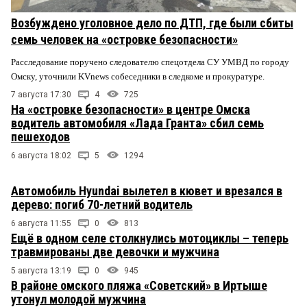
Возбуждено уголовное дело по ДТП, где были сбиты
семь человек на «островке безопасности»
Расследование поручено следователю спецотдела СУ УМВД по городу
Омску, уточнили KVnews собеседники в следкоме и прокуратуре.
7 августа 17:30
4
725
На «островке безопасности» в центре Омска
водитель автомобиля «Лада Гранта» сбил семь
пешеходов
6 августа 18:02
5
1294
Автомобиль Hyundai вылетел в кювет и врезался в
дерево: погиб 70-летний водитель
6 августа 11:55
0
813
Ещё в одном селе столкнулись мотоциклы – теперь
травмированы две девочки и мужчина
5 августа 13:19
0
945
В районе омского пляжа «Советский» в Иртыше
утонул молодой мужчина