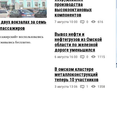
производства
высокооктановых
компонентов
двух вокзалах за семь
7 августа 10:00
0
616
 пассажиров
Вывоз нефти и
ссажирский» воспользовались
нефтегрузов из Омской
луживались бесплатно.
области по железной
дороге уменьшился
6 августа 16:00
0
1115
В омском кластере
металлоконструкций
теперь 10 участников
3 августа 13:06
1
1358