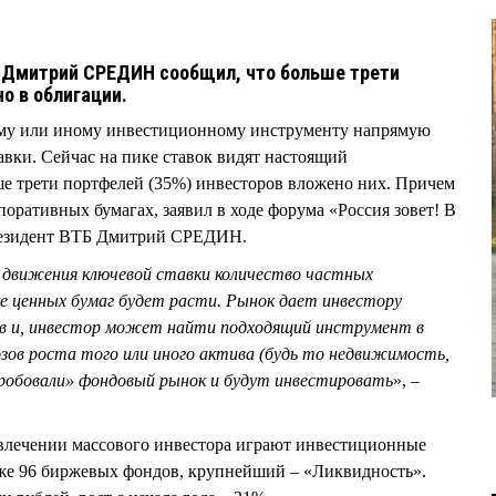
 Дмитрий СРЕДИН сообщил, что больше трети
о в облигации.
ому или иному инвестиционному инструменту напрямую
авки. Сейчас на пике ставок видят настоящий
е трети портфелей (35%) инвесторов вложено них. Причем
рпоративных бумагах, заявил в ходе форума «Россия зовет! В
резидент ВТБ Дмитрий СРЕДИН.
 движения ключевой ставки количество частных
ке ценных бумаг будет расти. Рынок дает инвестору
в и, инвестор может найти подходящий инструмент в
зов роста того или иного актива (будь то недвижимость,
робовали» фондовый рынок и будут инвестировать
», –
ивлечении массового инвестора играют инвестиционные
же 96 биржевых фондов, крупнейший – «Ликвидность».