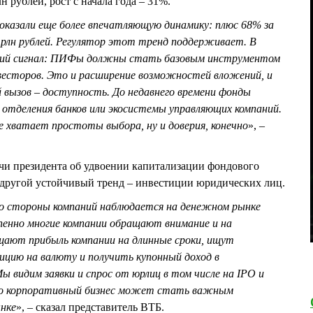
 рублей, рост с начала года – 31%.
казали еще более впечатляющую динамику: плюс 68% за
 трлн рублей. Регулятор этот тренд поддерживает. В
ткий сигнал: ПИФы должны стать базовым инструментом
весторов. Это и расширение возможностей вложений, и
 вызов – доступность. До недавнего времени фонды
з отделения банков или экосистемы управляющих компаний.
е хватает простоты выбора, ну и доверия, конечно
», –
ачи президента об удвоении капитализации фондового
и другой устойчивый тренд – инвестиции юридических лиц.
о стороны компаний наблюдается на денежном рынке
пенно многие компании обращают внимание и на
щают прибыль компании на длинные сроки, ищут
ицию на валюту и получить купонный доход в
ы видим заявки и спрос от юрлиц в том числе на IPO и
то корпоративный бизнес может стать важным
ынке
», – сказал представитель ВТБ.