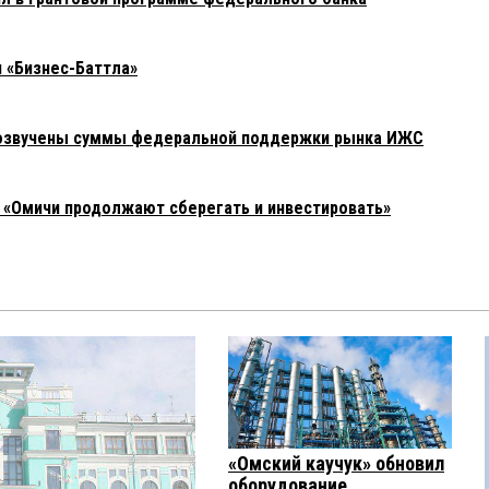
н «Бизнес-Баттла»
е озвучены суммы федеральной поддержки рынка ИЖС
«Омичи продолжают сберегать и инвестировать»
«Омский каучук» обновил
оборудование