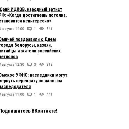
Юрий ИЦКОВ, народный артист
РФ: «Когда достигаешь потолка,
становится неинтересно»
8 августа 14:00
1
341
Омичей поздравили с Днем
города белорусы, казахи,
китайцы и жители российских
регионов
8 августа 12:30
3
313
Омское УФНС: наследники могут
вернуть переплату по налогам
наследодателя
8 августа 11:00
1
441
Подпишитесь ВКонтакте!