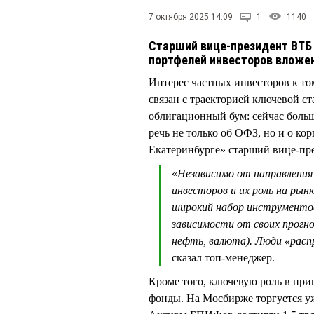
7 октября 2025 14:09
1
1140
Cтарший вице-президент ВТБ
портфелей инвесторов вложен
Интерес частных инвесторов к т
связан с траекторией ключевой ст
облигационный бум: сейчас больш
речь не только об ОФЗ, но и о ко
Екатеринбурге» старший вице-п
«
Независимо от направления
инвесторов и их роль на рын
широкий набор инструменто
зависимости от своих прогно
нефть, валюта). Люди «расп
сказал топ-менеджер.
Кроме того, ключевую роль в пр
фонды. На Мосбирже торгуется у