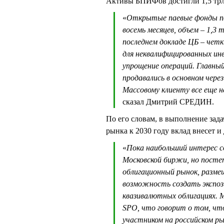
Активы БПИФов достигли 1,5 трлн
«
Открытые паевые фонды по
восемь месяцев, объем – 1,3
последнем докладе ЦБ – че
для неквалифицированных ин
упрощение операций. Главный
продавались в основном чере
Массовому клиенту все еще н
сказал Дмитрий СРЕДИН.
По его словам, в выполнение зад
рынка к 2030 году вклад внесет 
«
Пока наибольший интерес с
Московской биржи, но посте
облигационный рынок, разме
возможность создать экспоз
квазивалютных облигациях. М
SPO, что говорит о том, ч
участником на российском р