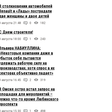
В столкновении автомобилей
Renault и «Лады» пострадали
две женщины и двое детей
8 августа 21:48
0
182
С Днем строителя!
8 августа 18:00
1
243
Эльвира НАБИУЛЛИНА:
«Некоторые компании даже в
убыток себе пытаются
удержать рабочую силу на
производствах, хотя спрос в их
секторах объективно падает»
8 августа 16:45
2
319
В Омске остро встал запрос на
площадки для мероприятий –
нужно что-то кроме Любинского
проспекта
8 августа 15:30
1
498