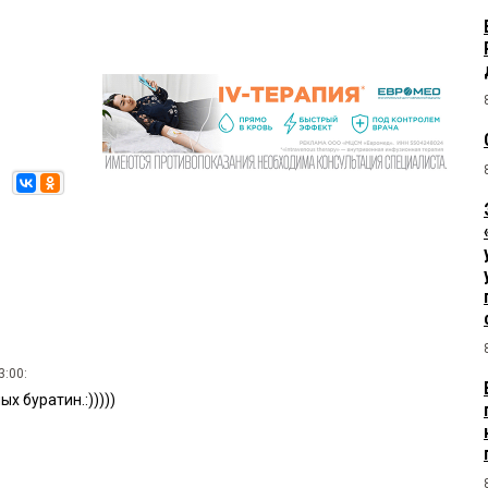
3:00:
х буратин.:)))))