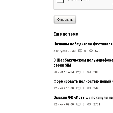
Отправить
Еще по теме
Названы победители Фестиваля 
5 августа 09:30
0
572
В Шербакульском полумарафоне
серии SIM
20 июля 14:34
0
2015
Формировать полностью новый
12 июля 10:00
1
2490
Омский ФК «Иртыш» покинули на
12 июля 09:00
6
2751