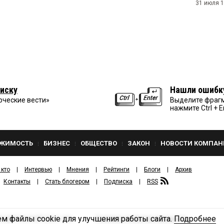
31 июля 1
иску
Нашли ошибк
рческие вести»
Выделите фрагм
нажмите Ctrl + E
ЖИМОСТЬ
БИЗНЕС
ОБЩЕСТВО
ЗАКОН
НОВОСТИ КОМПАН
 кто
Интервью
Мнения
Рейтинги
Блоги
Архив
Контакты
Стать блогером
Подписка
RSS
м файлы cookie для улучшения работы сайта.
Подробнее
Политика конфиденциальности
ЗДАТЕЛЬСКИЙ ДОМ «КВ».