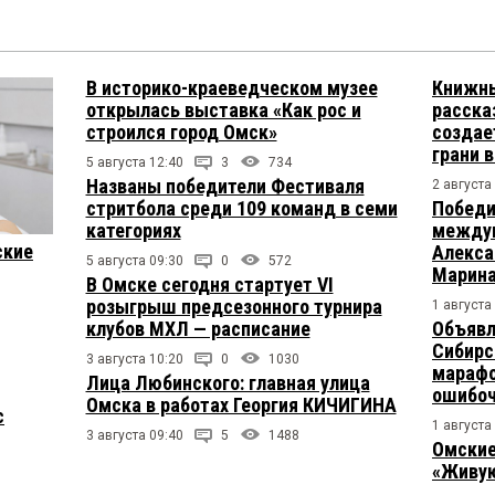
В историко-краеведческом музее
Книжны
открылась выставка «Как рос и
расска
строился город Омск»
создае
грани 
5 августа 12:40
3
734
Названы победители Фестиваля
2 августа
стритбола среди 109 команд в семи
Победи
категориях
междун
ские
Алекса
5 августа 09:30
0
572
Марина
В Омске сегодня стартует VI
розыгрыш предсезонного турнира
1 августа
клубов МХЛ — расписание
Объявл
Сибирс
3 августа 10:20
0
1030
марафо
Лица Любинского: главная улица
ошибо
Омска в работах Георгия КИЧИГИНА
с
1 августа
3 августа 09:40
5
1488
Омские
«Живую