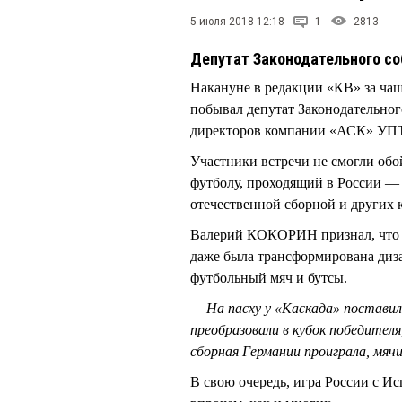
5 июля 2018 12:18
1
2813
Депутат Законодательного со
Накануне в редакции «КВ» за ча
побывал депутат Законодательног
директоров компании «АСК» У
Участники встречи не смогли об
футболу, проходящий в России — 
отечественной сборной и других 
Валерий КОКОРИН признал, что и 
даже была трансформирована диз
футбольный мяч и бутсы.
— На пасху у «Каскада» поставили
преобразовали в кубок победител
сборная Германии проиграла, мячи
В свою очередь, игра России с И