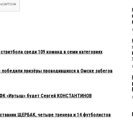
стритбола среди 109 команд в семи категориях
 победили призёры проводившихся в Омске забегов
 ФК «Иртыш» будет Сергей КОНСТАНТИНОВ
ставник ЩЕРБАК, четыре тренера и 14 футболистов