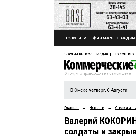
ПОЛИТИКА
ФИНАНСЫ
НЕДВИ
Свежий выпуск
Медиа
Кто есть кто
О том, что происходит на самом деле
В Омске четверг, 6 Августа
Главная
→
Новости
→
Стиль жизн
Валерий КОКОРИН:
солдаты и закрыв