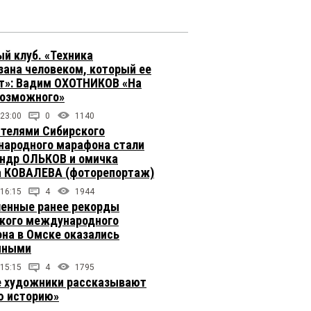
й клуб. «Техника
зана человеком, который ее
т»: Вадим ОХОТНИКОВ «На
возможного»
 23:00
0
1140
телями Сибирского
ародного марафона стали
ндр ОЛЬКОВ и омичка
 КОВАЛЕВА (фоторепортаж)
 16:15
4
1944
енные ранее рекорды
кого международного
на в Омске оказались
чными
 15:15
4
1795
 художники рассказывают
 историю»