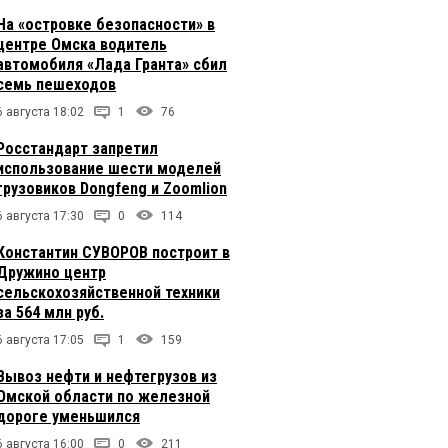
На «островке безопасности» в
центре Омска водитель
автомобиля «Лада Гранта» сбил
семь пешеходов
6 августа 18:02
1
76
Росстандарт запретил
использование шести моделей
грузовиков Dongfeng и Zoomlion
6 августа 17:30
0
114
Константин СУВОРОВ построит в
Дружино центр
сельскохозяйственной техники
за 564 млн руб.
6 августа 17:05
1
159
Вывоз нефти и нефтегрузов из
Омской области по железной
дороге уменьшился
6 августа 16:00
0
211