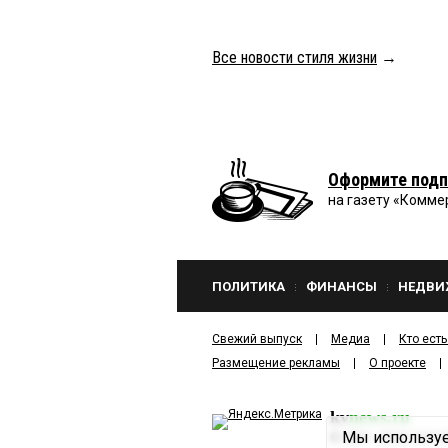
Все новости стиля жизни
→
Оформите подп
на газету «Комме
ПОЛИТИКА
ФИНАНСЫ
НЕДВИ
Свежий выпуск
Медиа
Кто есть
Размещение рекламы
О проекте
kv
news.ru
Мы используе
©
2001—2026
ООО И