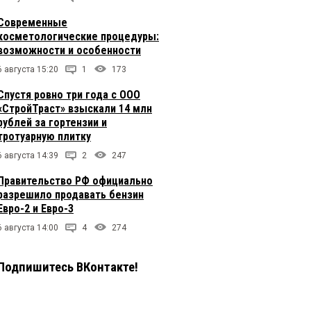
Современные
косметологические процедуры:
возможности и особенности
6 августа 15:20
1
173
Спустя ровно три года с ООО
«СтройТраст» взыскали 14 млн
рублей за гортензии и
тротуарную плитку
6 августа 14:39
2
247
Правительство РФ официально
разрешило продавать бензин
Евро-2 и Евро-3
6 августа 14:00
4
274
Подпишитесь ВКонтакте!