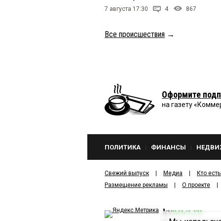
7 августа 17:30
4
867
Все происшествия
→
Оформите подп
на газету «Комме
ПОЛИТИКА
ФИНАНСЫ
НЕДВИ
Свежий выпуск
Медиа
Кто есть
Размещение рекламы
О проекте
kv
news.ru