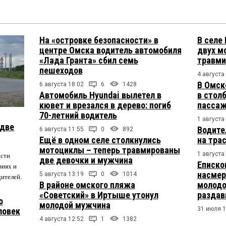
На «островке безопасности» в
В селе
центре Омска водитель автомобиля
двух м
«Лада Гранта» сбил семь
травми
пешеходов
4 августа
В Омск
6 августа 18:02
6
1428
Автомобиль Hyundai вылетел в
в столб
кювет и врезался в дерево: погиб
пасса
70-летний водитель
1 августа
 две
Водите
6 августа 11:55
0
892
Ещё в одном селе столкнулись
на тра
мотоциклы – теперь травмированы
1 августа
асти
две девочки и мужчина
Еписко
виях и
насмер
5 августа 13:19
0
1014
дителей.
В районе омского пляжа
молодо
«Советский» в Иртыше утонул
раздав
о
молодой мужчина
31 июля 1
ловек
4 августа 12:52
1
1382