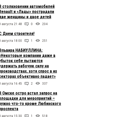
В столкновении автомобилей
Renault и «Лады» пострадали
две женщины и двое детей
8 августа 21:48
0
204
С Днем строителя!
8 августа 18:00
1
251
Эльвира НАБИУЛЛИНА:
«Некоторые компании даже в
убыток себе пытаются
удержать рабочую силу на
производствах, хотя спрос в их
секторах объективно падает»
8 августа 16:45
2
337
В Омске остро встал запрос на
площадки для мероприятий –
нужно что-то кроме Любинского
проспекта
8 августа 15:30
1
518