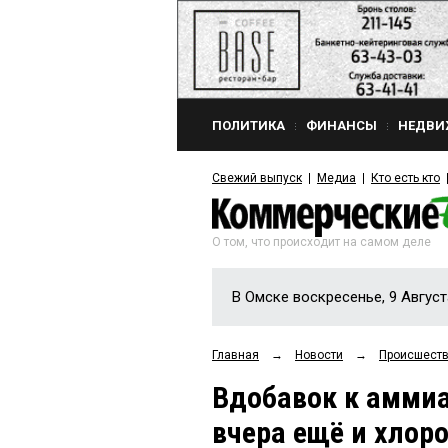
ПОЛИТИКА
ФИНАНСЫ
НЕДВИ
Свежий выпуск
Медиа
Кто есть кто
О том, что происходит на самом деле
В Омске воскресенье, 9 Август
Главная
→
Новости
→
Происшест
Вдобавок к амми
вчера ещё и хлор