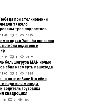
 Победа при столкновении
опедов тяжело
рованы трое подростков
 11:41
0
1335
е мотоцикл Yamaha врезался
: погибли водитель и
жир
 14:45
1
2119
ль большегруза MAN ночью
ссе сбил насмерть пешехода
 11:00
2
1824
п на автомобиле Kia сбил
ть водителя мопеда,
й водитель грузовика
ил квадроцикл
1:45
3
3001