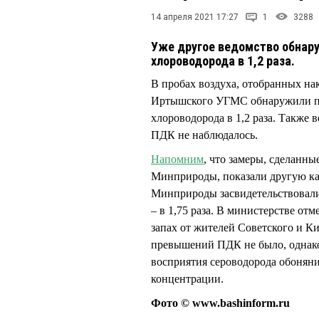
14 апреля 2021 17:27
1
3288
Уже другое ведомство обнар
хлороводорода в 1,2 раза.
В пробах воздуха, отобранных на
Иртышского УГМС обнаружили п
хлороводорода в 1,2 раза. Также
ПДК не наблюдалось.
Напомним
, что замеры, сделанн
Минприроды, показали другую ка
Минприроды засвидетельствовали
– в 1,75 раза. В министерстве от
запах от жителей Советского и К
превышений ПДК не было, однако
восприятия сероводорода обоняни
концентрации.
Фото © www.bashinform.ru