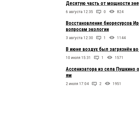
Десятую часть от мощности эне
6 августа 12:35
0
824
Восстановление биоресурсов Ир
вопросам экологии
3 августа 12:30
1
1144
В июне воздух был загрязнён во
10 июля 15:31
1
1571
Ассенизатора из села Пушкино 
ям
2 июля 17:04
2
1951