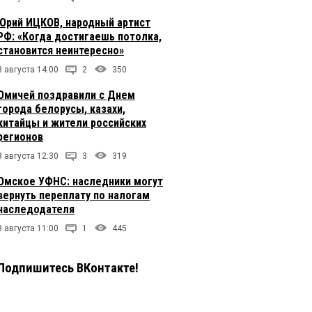
Юрий ИЦКОВ, народный артист
РФ: «Когда достигаешь потолка,
становится неинтересно»
8 августа 14:00
2
350
Омичей поздравили с Днем
города белорусы, казахи,
китайцы и жители российских
регионов
8 августа 12:30
3
319
Омское УФНС: наследники могут
вернуть переплату по налогам
наследодателя
8 августа 11:00
1
445
Подпишитесь ВКонтакте!