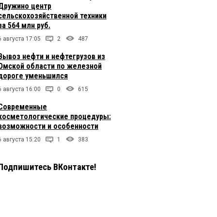
Дружино центр
сельскохозяйственной техники
за 564 млн руб.
6 августа 17:05
2
487
Вывоз нефти и нефтегрузов из
Омской области по железной
дороге уменьшился
6 августа 16:00
0
615
Современные
косметологические процедуры:
возможности и особенности
6 августа 15:20
1
383
Подпишитесь ВКонтакте!