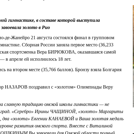
ной гимнастике, в составе которой выступила
завоевала золото в Рио
о-де-Жанейро 21 августа состоялся финал в групповом
мнастике. Сборная России заняла первое место (36,233
омская спортсменка Вера БИРЮКОВА, оказавшаяся самой
— в апреле ей исполнилось 18 лет.
ь на втором месте (35,766 баллов). Бронзу взяла Болгария
тор НАЗАРОВ поздравил с «золотом» Олимпиады Веру
а славную традицию омской школы гимнастики — не
наград. «Серебро» Ирины ЧАЩИНОЙ, «золото» Маргариты
ва «золота» Евгении КАНАЕВОЙ и Ваша золотая медаль
уровне развития омского спорта. Вместе с Виталиной
КИНЫМ Вы завоевали для Омской области полный