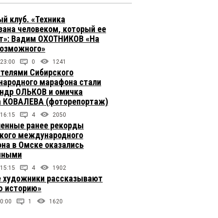
й клуб. «Техника
зана человеком, который ее
т»: Вадим ОХОТНИКОВ «На
возможного»
 23:00
0
1241
телями Сибирского
ародного марафона стали
ндр ОЛЬКОВ и омичка
 КОВАЛЕВА (фоторепортаж)
 16:15
4
2050
енные ранее рекорды
кого международного
на в Омске оказались
чными
 15:15
4
1902
 художники рассказывают
 историю»
0:00
1
1620