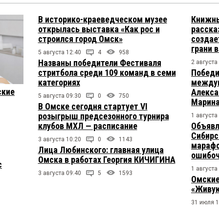
В историко-краеведческом музее
Книжны
открылась выставка «Как рос и
расска
строился город Омск»
создае
грани 
5 августа 12:40
4
958
Названы победители Фестиваля
2 августа
стритбола среди 109 команд в семи
Победи
категориях
междун
ские
Алекса
5 августа 09:30
0
750
Марина
В Омске сегодня стартует VI
розыгрыш предсезонного турнира
1 августа
клубов МХЛ — расписание
Объявл
Сибирс
3 августа 10:20
0
1143
марафо
Лица Любинского: главная улица
ошибо
Омска в работах Георгия КИЧИГИНА
с
1 августа
3 августа 09:40
5
1593
Омские
«Живую
31 июля 1