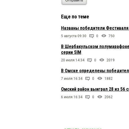
Отправить
Еще по теме
Названы победители Фестиваля 
5 августа 09:30
0
750
В Шербакульском полумарафоне
серии SIM
20 июля 14:34
0
2019
В Омске определены победители
7 июля 16:34
0
1882
Омский район выиграл 28 из 56 
6 июля 16:34
0
2062