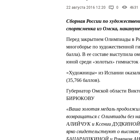
22 августа 2016 12:20
0
4631
Сборная России по художествен
спортсменка из Омска, накануне 
Перед закрытием Олимпиады в Ри
многоборье по художественной ги
балла). В ее составе выступила 
юной среди
золотых
гимнасток 
«
»
«Художницы» из Испании оказалис
(35,766 баллов).
Губернатор Омской области Вик
БИРЮКОВУ
«Ваша золотая медаль продолжил
возвращаться с Олимпиады без 
АЛИЙЧУК и Ксении ДУДКИНОЙ, д
ярко свидетельствуют о высоком 
БАЦАРАШКИНОЙ и Романом АНОШ