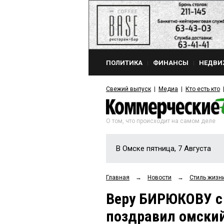
ПОЛИТИКА
ФИНАНСЫ
НЕДВИ
Свежий выпуск
Медиа
Кто есть кто
О том, что происходит на самом деле
В Омске пятница, 7 Августа
Главная
→
Новости
→
Стиль жизн
Веру БИРЮКОВУ с
поздравил омский