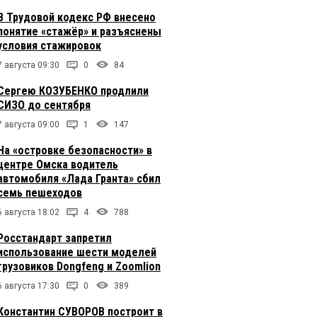
В Трудовой кодекс РФ внесено
понятие «стажёр» и разъяснены
условия стажировок
7 августа 09:30
0
84
Сергею КОЗУБЕНКО продлили
СИЗО до сентября
7 августа 09:00
1
147
На «островке безопасности» в
центре Омска водитель
автомобиля «Лада Гранта» сбил
семь пешеходов
6 августа 18:02
4
788
Росстандарт запретил
использование шести моделей
грузовиков Dongfeng и Zoomlion
6 августа 17:30
0
389
Константин СУВОРОВ построит в