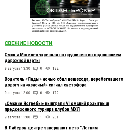
СВЕЖИЕ НОВОСТИ
Омск и Могилев укрепили сотрудничество подписанием
дорожной карты
9 августа 13:30
0
132
Водитель «Лады» ночью сбил пешехода, перебегавшего
дорогу на «красный» сигнал светофора
9 августа 12:00
0
172
«Омские Ястребы» выиграли VI омский розыгрыш
предсезонного турнира клубов МХЛ
9 августа 11:00
1
201
В Либеров-центре завершают лето "Летним