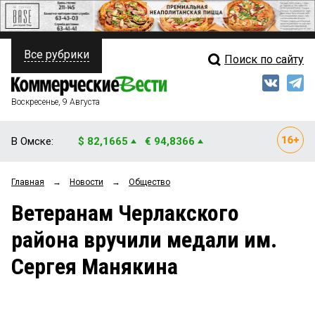
Все рубрики
Поиск по сайту
ПОЛИТИКА
Свежий выпуск
Медиа
ФИНАНСЫ
Воскресенье, 9 Августа
Кто есть кто
НЕДВИЖИМОСТЬ
В Омске:
$ 82,1665
€ 94,8366
Интервью
БИЗНЕС
Главная
→
Новости
→
Общество
Мнения
ОБЩЕСТВО
Ветеранам Черлакского
Рейтинги
ЗАКОН
района вручили медали им.
Блоги
НОВОСТИ КОМПАНИЙ
Сергея Манякина
Архив
ПРОИСШЕСТВИЯ