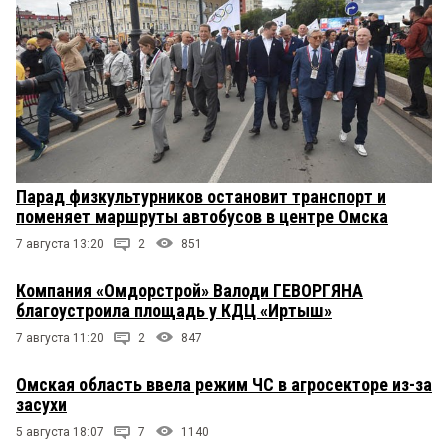
Парад физкультурников остановит транспорт и
поменяет маршруты автобусов в центре Омска
7 августа 13:20
2
851
Компания «Омдорстрой» Валоди ГЕВОРГЯНА
благоустроила площадь у КДЦ «Иртыш»
7 августа 11:20
2
847
Омская область ввела режим ЧС в агросекторе из-за
засухи
5 августа 18:07
7
1140