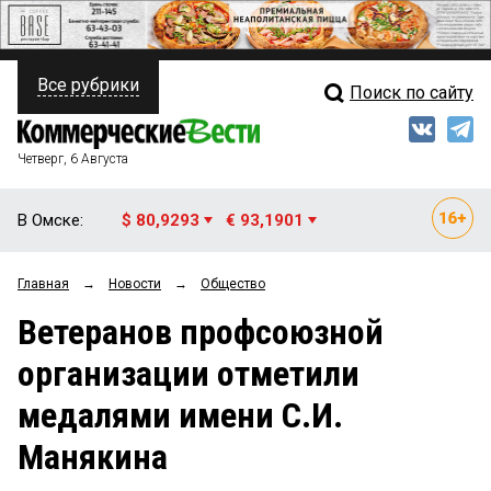
Все рубрики
Поиск по сайту
ПОЛИТИКА
Свежий выпуск
Медиа
ФИНАНСЫ
Четверг, 6 Августа
Кто есть кто
НЕДВИЖИМОСТЬ
В Омске:
$ 80,9293
€ 93,1901
Интервью
БИЗНЕС
Главная
→
Новости
→
Общество
Мнения
ОБЩЕСТВО
Ветеранов профсоюзной
Рейтинги
ЗАКОН
организации отметили
Блоги
НОВОСТИ КОМПАНИЙ
медалями имени С.И.
Архив
ПРОИСШЕСТВИЯ
Манякина