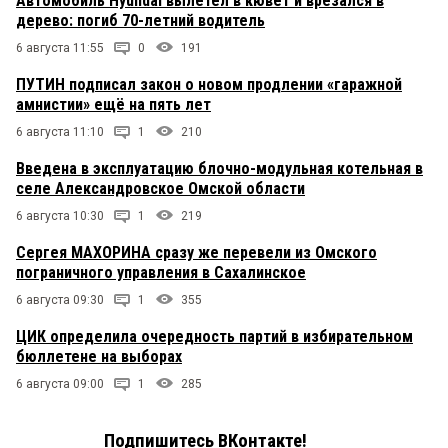
Автомобиль Hyundai вылетел в кювет и врезался в
дерево: погиб 70-летний водитель
6 августа 11:55
0
191
ПУТИН подписал закон о новом продлении «гаражной
амнистии» ещё на пять лет
6 августа 11:10
1
210
Введена в эксплуатацию блочно-модульная котельная в
селе Александровское Омской области
6 августа 10:30
1
219
Сергея МАХОРИНА сразу же перевели из Омского
пограничного управления в Сахалинское
6 августа 09:30
1
355
ЦИК определила очередность партий в избирательном
бюллетене на выборах
6 августа 09:00
1
285
Подпишитесь ВКонтакте!