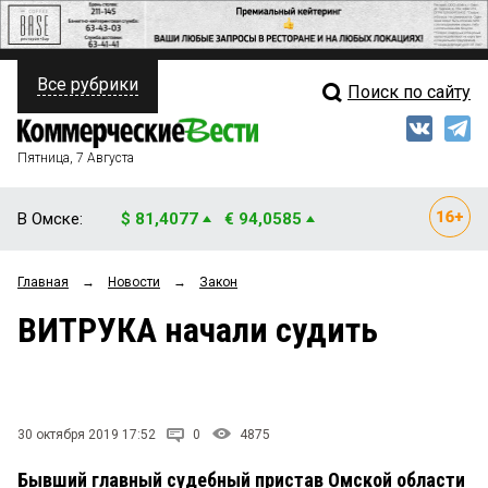
Все рубрики
Поиск по сайту
ПОЛИТИКА
Свежий выпуск
Медиа
ФИНАНСЫ
Пятница, 7 Августа
Кто есть кто
НЕДВИЖИМОСТЬ
В Омске:
$ 81,4077
€ 94,0585
Интервью
БИЗНЕС
Главная
→
Новости
→
Закон
Мнения
ОБЩЕСТВО
ВИТРУКА начали судить
Рейтинги
ЗАКОН
Блоги
НОВОСТИ КОМПАНИЙ
Архив
30 октября 2019 17:52
0
4875
ПРОИСШЕСТВИЯ
Бывший главный судебный пристав Омской области