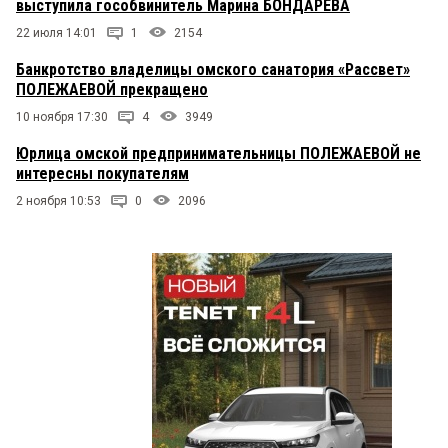
выступила гособвинитель Марина БОНДАРЕВА
22 июля 14:01
1
2154
Банкротство владелицы омского санатория «Рассвет»
ПОЛЕЖАЕВОЙ прекращено
10 ноября 17:30
4
3949
Юрлица омской предпринимательницы ПОЛЕЖАЕВОЙ не
интересны покупателям
2 ноября 10:53
0
2096