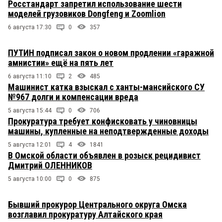
Росстандарт запретил использование шести
моделей грузовиков Dongfeng и Zoomlion
6 августа 17:30
0
357
ПУТИН подписал закон о новом продлении «гаражной
амнистии» ещё на пять лет
6 августа 11:10
2
485
Машинист катка взыскал с ханты-мансийского СУ
№967 долги и компенсации вреда
5 августа 15:44
0
706
Прокуратура требует конфисковать у чиновницы
машины, купленные на неподтвержденные доходы
5 августа 12:01
4
1841
В Омской области объявлен в розыск рецидивист
Дмитрий ОЛЕННИКОВ
5 августа 10:00
0
875
Бывший прокурор Центрального округа Омска
возглавил прокуратуру Алтайского края