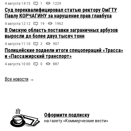
4 августа 14:15
1
1229
Суд переквалифицировал статью ректору ОмГТУ
Павлу КОРЧАГИНУ за нарушение прав главбуха
4 августа 12:12
19
1962
В Омскую область поставки заграничных арбузов
выросли до более двух тысяч тонн
4 августа 11:10
2
907
Полицейские подвели итоги спецопераций «Трасса»
и «Пассажирский транспорт»
4 августа 10:00
0
887
Все новости
→
Оформите подписку
на газету «Коммерческие вести»