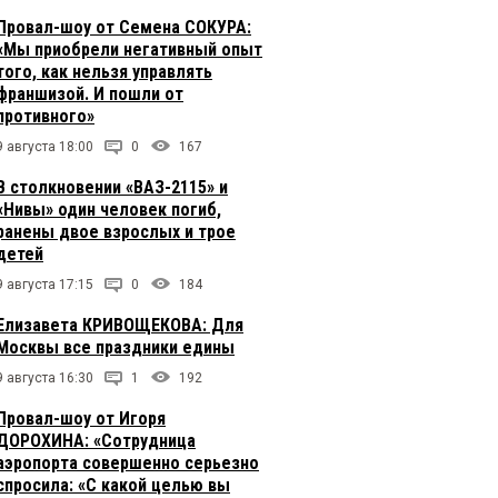
Провал-шоу от Семена СОКУРА:
«Мы приобрели негативный опыт
того, как нельзя управлять
франшизой. И пошли от
противного»
9 августа 18:00
0
167
В столкновении «ВАЗ-2115» и
«Нивы» один человек погиб,
ранены двое взрослых и трое
детей
9 августа 17:15
0
184
Елизавета КРИВОЩЕКОВА: Для
Москвы все праздники едины
9 августа 16:30
1
192
Провал-шоу от Игоря
ДОРОХИНА: «Сотрудница
аэропорта совершенно серьезно
спросила: «С какой целью вы