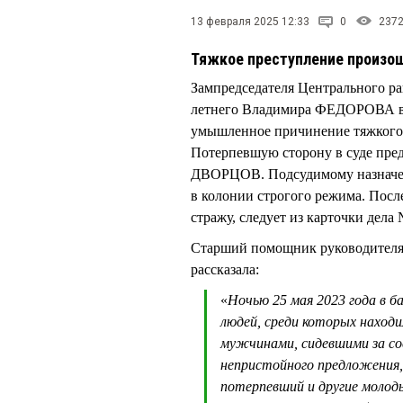
13 февраля 2025 12:33
0
237
Тяжкое преступление произош
Зампредседателя Центрального р
летнего Владимира ФЕДОРОВА в с
умышленное причинение тяжкого 
Потерпевшую сторону в суде пре
ДВОРЦОВ. Подсудимому назначено
в колонии строгого режима. Посл
стражу, следует из карточки дела
Старший помощник руководител
рассказала:
«
Ночью 25 мая 2023 года в б
людей, среди которых находи
мужчинами, сидевшими за сос
непристойного предложения,
потерпевший и другие молоды