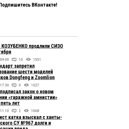
Подпишитесь ВКонтакте!
 КОЗУБЕНКО продлили СИЗО
тября
 09:00
10
1551
ндарт запретил
зование шести моделей
иков Dongfeng и Zoomlion
 17:30
0
1027
подписал закон о новом
нии «гаражной амнистии»
 пять лет
 11:10
2
1068
ст катка взыскал с ханты-
ского СУ №967 долги и
сации вреда