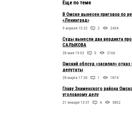
Еще по теме
В Омске вынесен приговор по р
«Ленинград»
9 апреля 15:32
2
2434
Суды вынесли два вердикта про
САЛЫКОВА
28 мая 19:02
0
2166
Омский облсуд «засилил» отказ
депутаты
28 марта 17:30
1
1874
Главу Знаменского района Омско
уголовному делу
21 января 13:31
4
3852