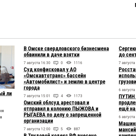
В Омске свердловского бизнесмена
Сергею
обвинили в даче взятки
до сен
7 августа 16:30
0
1116
7 августа
Суд конфисковал у АО
Росста
«Омскавтотранс» бассейн
исполь
«Автомобилист» и землю в центре
грузов
города
6 августа
ый ли
ПУТИН 
7 августа 15:01
4
1173
Омский облсуд арестовал и
продле
отправил в колонию ПЫЖОВА и
ещё на
ия
РЫГАЕВА по делу о запрещенной
я
6 августа
организации
Машини
мансий
7 августа 12:00
5
887
В Трудовой кодекс РФ внесено
компен