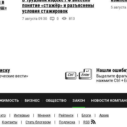
 в
понятие «стажёр» и разъяснены
рш»
5 августа
условия стажировок
7 августа 09:30
0
813
иску
Нашли ошибк
рческие вести»
Выделите фрагм
нажмите Ctrl + E
ЖИМОСТЬ
БИЗНЕС
ОБЩЕСТВО
ЗАКОН
НОВОСТИ КОМПАН
 кто
Интервью
Мнения
Рейтинги
Блоги
Архив
Контакты
Стать блогером
Подписка
RSS