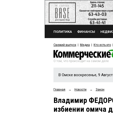
ПОЛИТИКА
ФИНАНСЫ
НЕДВИ
Свежий выпуск
Медиа
Кто есть кто
О том, что происходит на самом деле
В Омске воскресенье, 9 Август
Главная
→
Новости
→
Закон
Владимир ФЕДОРО
избиении омича д