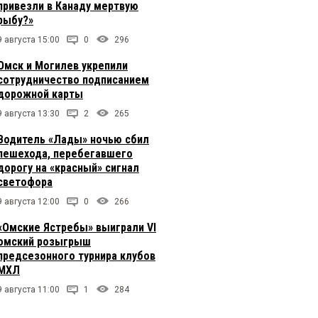
привезли в Канаду мертвую
рыбу?»
9 августа 15:00
0
296
Омск и Могилев укрепили
сотрудничество подписанием
дорожной карты
9 августа 13:30
2
265
Водитель «Лады» ночью сбил
пешехода, перебегавшего
дорогу на «красный» сигнал
светофора
9 августа 12:00
0
266
«Омские Ястребы» выиграли VI
омский розыгрыш
предсезонного турнира клубов
МХЛ
9 августа 11:00
1
284