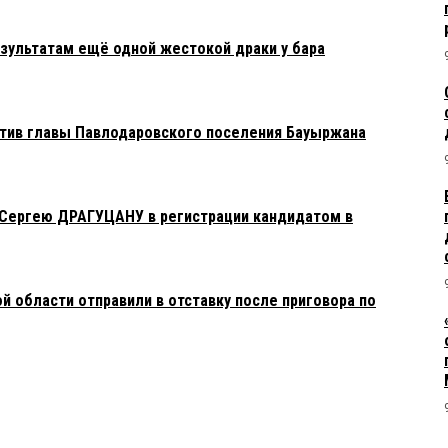
езультатам ещё одной жестокой драки у бара
тив главы Павлодаровского поселения Бауыржана
 Сергею ДРАГУЦАНУ в регистрации кандидатом в
й области отправили в отставку после приговора по