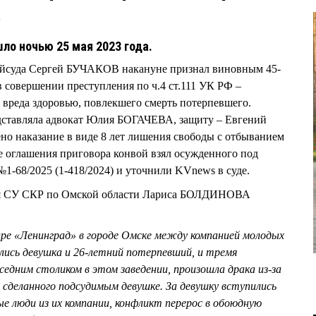
2
ло ночью 25 мая 2023 года.
айсуда Сергей БУЧАКОВ накануне признал виновным 45-
овершении преступления по ч.4 ст.111 УК РФ –
вреда здоровью, повлекшего смерть потерпевшего.
дставляла адвокат Юлия БОГАЧЕВА, защиту – Евгений
 наказание в виде 8 лет лишения свободы с отбыванием
е оглашения приговора конвой взял осужденного под
 №1-68/2025 (1-418/2024) и уточнили KVnews в суде.
я СУ СКР по Омской области Лариса БОЛДИНОВА
аре «Ленинград» в городе Омске между компанией молодых
лись девушка и 26-летний потерпевший, и тремя
едним столиком в этом заведении, произошла драка из-за
 сделанного подсудимым девушке. За девушку вступились
е люди из их компании, конфликт перерос в обоюдную