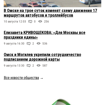
В Омске на трое суток изменят схему движения 17
маршрутов автобусов и троллейбусов
10 августа 12:03
0
256
Елизавета КРИВОЩЕКОВА: «Для Москвы все
праздники едины»
9 августа 16:30
2
536
Омск и Могилев укрепили сотрудничество
подписанием дорожной карты
9 августа 13:30
2
587
Все новости общества
→