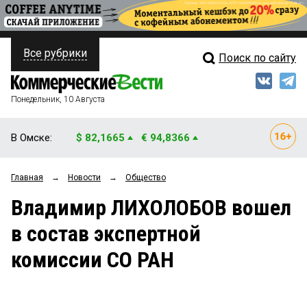
Все рубрики
Поиск по сайту
ПОЛИТИКА
Свежий выпуск
Медиа
ФИНАНСЫ
Понедельник, 10 Августа
Кто есть кто
НЕДВИЖИМОСТЬ
В Омске:
$ 82,1665
€ 94,8366
Интервью
БИЗНЕС
Главная
→
Новости
→
Общество
Мнения
ОБЩЕСТВО
Владимир ЛИХОЛОБОВ вошел
Рейтинги
ЗАКОН
в состав экспертной
Блоги
НОВОСТИ КОМПАНИЙ
комиссии СО РАН
Архив
ПРОИСШЕСТВИЯ