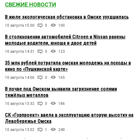
СВЕЖИЕ НОВОСТИ
В июле экологическая обстановка в Омске ухудшилась
10 августа 15:00
0
100
В столкновении автомобилей Citroen и Nissan ранены
молодые водители, юноша и двое детей
10 августа 14:31
0
123
35 млн рублей потратила омская молодежь на походы в
кино по «Пушкинской карте»
10 августа 14:06
0
165
В почве под Омском выявили загрязнение солями
тяжёлых металлов
10 августа 13:32
0
186
СК «Горпроект» ввела в эксплуатацию вторую высотку на
Левобережье Омска
10 августа 13:02
1
240