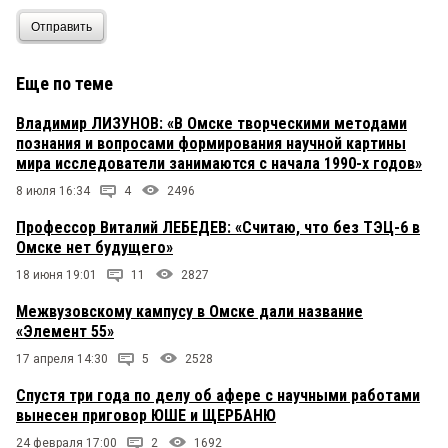
Отправить
Еще по теме
Владимир ЛИЗУНОВ: «В Омске творческими методами
познания и вопросами формирования научной картины
мира исследователи занимаются с начала 1990-х годов»
8 июля 16:34
4
2496
Профессор Виталий ЛЕБЕДЕВ: «Считаю, что без ТЭЦ-6 в
Омске нет будущего»
18 июня 19:01
11
2827
Межвузовскому кампусу в Омске дали название
«Элемент 55»
17 апреля 14:30
5
2528
Спустя три года по делу об афере с научными работами
вынесен приговор ЮШЕ и ЩЕРБАНЮ
24 февраля 17:00
2
1692