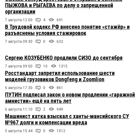
ПЫЖОВА и РЫГАЕВА по делу о запрещенной
организации
7 августа 12:00
4
691
В Трудовой кодекс РФ внесено понятие «стажёр» и
разъяснены условия стажировок
7 августа 09:30
0
632
Сергею КОЗУБЕНКО продлили СИЗО до сентября
7 августа 09:00
10
1315
Росстандарт запретил использование шести
моделей грузовиков Dongfeng и Zoomlion
6 августа 17:30
0
861
ПУТИН подписал закон о новом продлении «гаражной
амнистии» ещё на пять лет
6 августа 11:10
2
949
Машинист катка взыскал с ханты-мансийского СУ
№967 долги и компенсации вреда
5 августа 15:44
0
1012