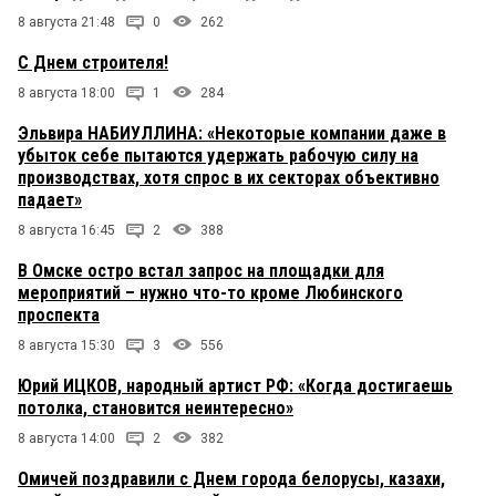
8 августа 21:48
0
262
С Днем строителя!
8 августа 18:00
1
284
Эльвира НАБИУЛЛИНА: «Некоторые компании даже в
убыток себе пытаются удержать рабочую силу на
производствах, хотя спрос в их секторах объективно
падает»
8 августа 16:45
2
388
В Омске остро встал запрос на площадки для
мероприятий – нужно что-то кроме Любинского
проспекта
8 августа 15:30
3
556
Юрий ИЦКОВ, народный артист РФ: «Когда достигаешь
потолка, становится неинтересно»
8 августа 14:00
2
382
Омичей поздравили с Днем города белорусы, казахи,