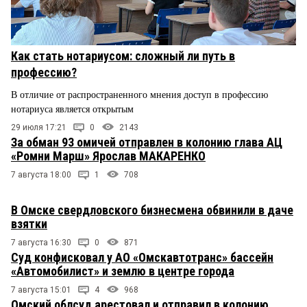
Как стать нотариусом: сложный ли путь в
профессию?
В отличие от распространенного мнения доступ в профессию
нотариуса является открытым
29 июля 17:21
0
2143
За обман 93 омичей отправлен в колонию глава АЦ
«Ромни Марш» Ярослав МАКАРЕНКО
7 августа 18:00
1
708
В Омске свердловского бизнесмена обвинили в даче
взятки
7 августа 16:30
0
871
Суд конфисковал у АО «Омскавтотранс» бассейн
«Автомобилист» и землю в центре города
7 августа 15:01
4
968
Омский облсуд арестовал и отправил в колонию