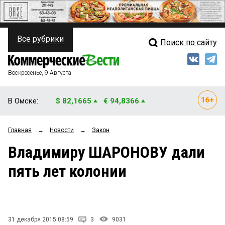
Все рубрики
Поиск по сайту
ПОЛИТИКА
Свежий выпуск
Медиа
ФИНАНСЫ
Воскресенье, 9 Августа
Кто есть кто
НЕДВИЖИМОСТЬ
В Омске:
$ 82,1665
€ 94,8366
Интервью
БИЗНЕС
Главная
→
Новости
→
Закон
Мнения
ОБЩЕСТВО
Владимиру ШАРОНОВУ дали
Рейтинги
ЗАКОН
пять лет колонии
Блоги
НОВОСТИ КОМПАНИЙ
Архив
ПРОИСШЕСТВИЯ
31 декабря 2015 08:59
3
9031