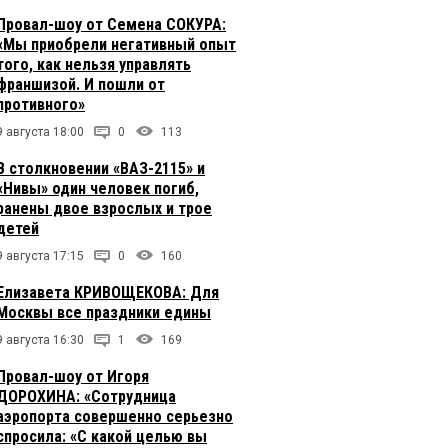
Провал-шоу от Семена СОКУРА:
«Мы приобрели негативный опыт
того, как нельзя управлять
франшизой. И пошли от
противного»
9 августа 18:00
0
113
В столкновении «ВАЗ-2115» и
«Нивы» один человек погиб,
ранены двое взрослых и трое
детей
9 августа 17:15
0
160
Елизавета КРИВОЩЕКОВА: Для
Москвы все праздники едины
9 августа 16:30
1
169
Провал-шоу от Игоря
ДОРОХИНА: «Сотрудница
аэропорта совершенно серьезно
спросила: «С какой целью вы