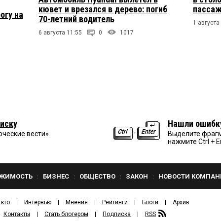
кювет и врезался в дерево: погиб
пасса
огу на
70-летний водитель
1 августа
6 августа 11:55
0
1017
иску
Нашли ошибк
рческие вести»
Выделите фрагм
нажмите Ctrl + E
ЖИМОСТЬ
БИЗНЕС
ОБЩЕСТВО
ЗАКОН
НОВОСТИ КОМПАН
 кто
Интервью
Мнения
Рейтинги
Блоги
Архив
Контакты
Стать блогером
Подписка
RSS