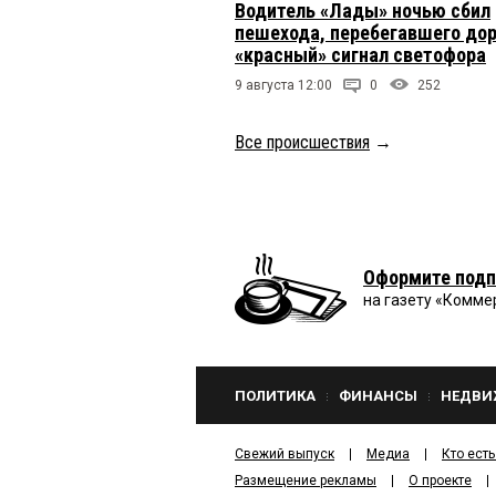
Водитель «Лады» ночью сбил
пешехода, перебегавшего дор
«красный» сигнал светофора
9 августа 12:00
0
252
Все происшествия
→
Оформите подп
на газету «Комме
ПОЛИТИКА
ФИНАНСЫ
НЕДВИ
Свежий выпуск
Медиа
Кто есть
Размещение рекламы
О проекте