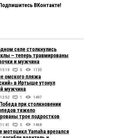
Подпишитесь ВКонтакте!
одном селе столкнулись
клы – теперь травмированы
вочки и мужчина
 13:19
0
1135
не омского пляжа
ский» в Иртыше утонул
й мужчина
 12:52
1
1497
 Победа при столкновении
опедов тяжело
рованы трое подростков
 11:41
0
1468
е мотоцикл Yamaha врезался
: погибли водитель и