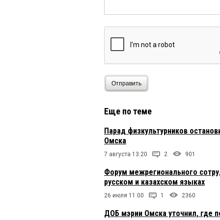
Отправить
Еще по теме
Парад физкультурников останов
Омска
7 августа 13:20
2
901
Форум межрегионального сотруд
русском и казахском языках
26 июля 11:00
1
2360
ДОБ мэрии Омска уточнил, где 