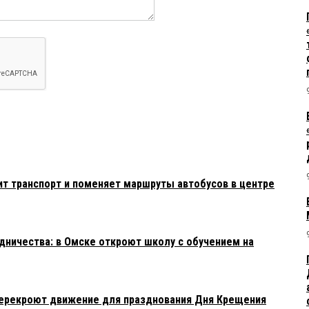
ит транспорт и поменяет маршруты автобусов в центре
ничества: в Омске откроют школу с обучением на
перекроют движение для празднования Дня Крещения