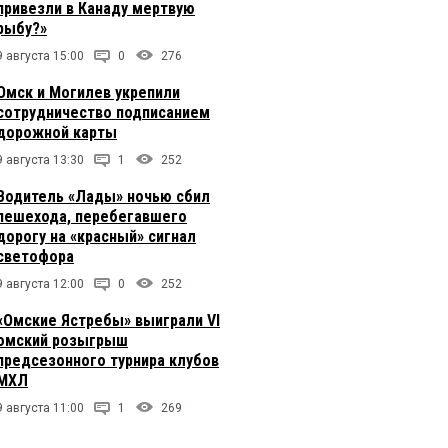
привезли в Канаду мертвую
рыбу?»
9 августа 15:00
0
276
Омск и Могилев укрепили
сотрудничество подписанием
дорожной карты
9 августа 13:30
1
252
Водитель «Лады» ночью сбил
пешехода, перебегавшего
дорогу на «красный» сигнал
светофора
9 августа 12:00
0
252
«Омские Ястребы» выиграли VI
омский розыгрыш
предсезонного турнира клубов
МХЛ
9 августа 11:00
1
269