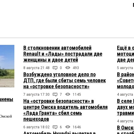
В столкновении автомобилей
Ещё в 
Renault и «Лады» пострадали две
мотоци
женщины и двое детей
две де
8 августа 21:48
0
493
5 августа
Возбуждено уголовное дело по
В райо
ДТП, где были сбиты семь человек
«Совет
на «островке безопасности»
молодо
7 августа 17:30
7
1145
4 августа
ранены
На «островке безопасности» в
В селе
центре Омска водитель автомобиля
двух м
«Лада Гранта» сбил семь
травми
 Омской
пешеходов
4 августа
В Омск
6 августа 18:02
6
1646
Автомобиль Hyundai вылетел в
в столб