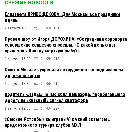
СВЕЖИЕ НОВОСТИ
Елизавета КРИВОЩЕКОВА: Для Москвы все праздники
едины
9 августа 16:30
0
101
Провал-шоу от Игоря ДОРОХИНА: «Сотрудница аэропорта
совершенно серьезно спросила: «С какой целью вы
привезли в Канаду мертвую рыбу?»
9 августа 15:00
0
218
Омск и Могилев укрепили сотрудничество подписанием
дорожной карты
9 августа 13:30
0
214
Водитель «Лады» ночью сбил пешехода, перебегавшего
дорогу на «красный» сигнал светофора
9 августа 12:00
0
227
«Омские Ястребы» выиграли VI омский розыгрыш
предсезонного турнира клубов МХЛ