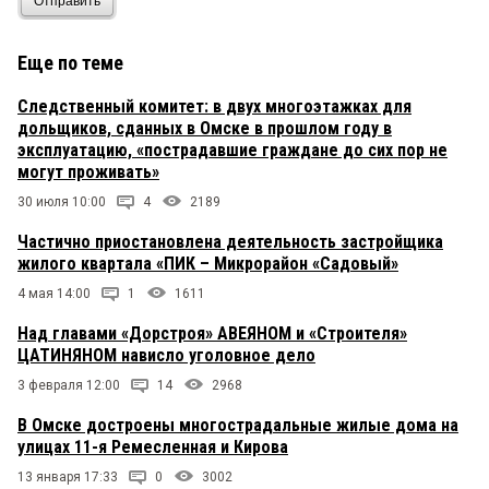
Отправить
Еще по теме
Следственный комитет: в двух многоэтажках для
дольщиков, сданных в Омске в прошлом году в
эксплуатацию, «пострадавшие граждане до сих пор не
могут проживать»
30 июля 10:00
4
2189
Частично приостановлена деятельность застройщика
жилого квартала «ПИК – Микрорайон «Садовый»
4 мая 14:00
1
1611
Над главами «Дорстроя» АВЕЯНОМ и «Строителя»
ЦАТИНЯНОМ нависло уголовное дело
3 февраля 12:00
14
2968
В Омске достроены многострадальные жилые дома на
улицах 11-я Ремесленная и Кирова
13 января 17:33
0
3002