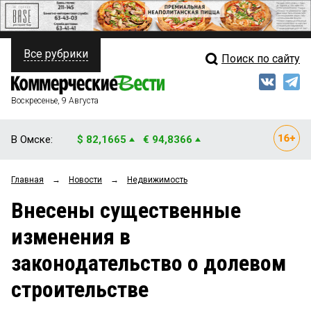
Все рубрики
Поиск по сайту
ПОЛИТИКА
Свежий выпуск
Медиа
ФИНАНСЫ
Воскресенье, 9 Августа
Кто есть кто
НЕДВИЖИМОСТЬ
В Омске:
$ 82,1665
€ 94,8366
Интервью
БИЗНЕС
Главная
→
Новости
→
Недвижимость
Мнения
ОБЩЕСТВО
Внесены существенные
Рейтинги
ЗАКОН
изменения в
Блоги
НОВОСТИ КОМПАНИЙ
законодательство о долевом
Архив
ПРОИСШЕСТВИЯ
строительстве