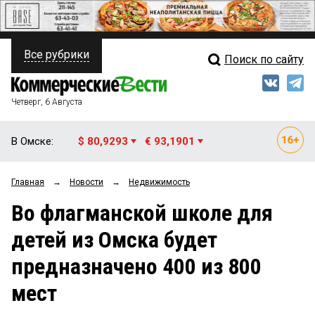
Все рубрики
Поиск по сайту
ПОЛИТИКА
Свежий выпуск
Медиа
ФИНАНСЫ
Четверг, 6 Августа
Кто есть кто
НЕДВИЖИМОСТЬ
В Омске:
$ 80,9293
€ 93,1901
Интервью
БИЗНЕС
Главная
→
Новости
→
Недвижимость
Мнения
ОБЩЕСТВО
Во флагманской школе для
Рейтинги
ЗАКОН
детей из Омска будет
Блоги
НОВОСТИ КОМПАНИЙ
предназначено 400 из 800
Архив
ПРОИСШЕСТВИЯ
мест