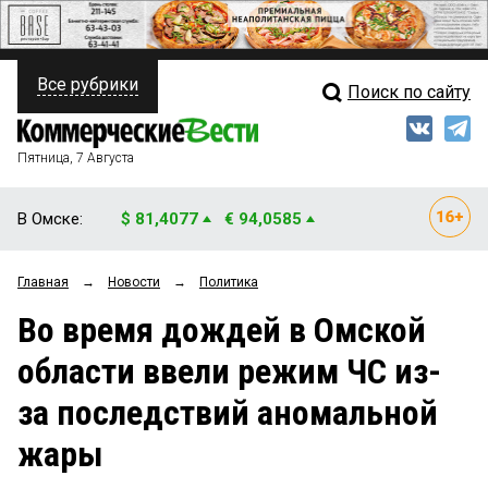
Все рубрики
Поиск по сайту
ПОЛИТИКА
Свежий выпуск
Медиа
ФИНАНСЫ
Пятница, 7 Августа
Кто есть кто
НЕДВИЖИМОСТЬ
В Омске:
$ 81,4077
€ 94,0585
Интервью
БИЗНЕС
Главная
→
Новости
→
Политика
Мнения
ОБЩЕСТВО
Во время дождей в Омской
Рейтинги
ЗАКОН
области ввели режим ЧС из-
Блоги
НОВОСТИ КОМПАНИЙ
за последствий аномальной
Архив
ПРОИСШЕСТВИЯ
жары