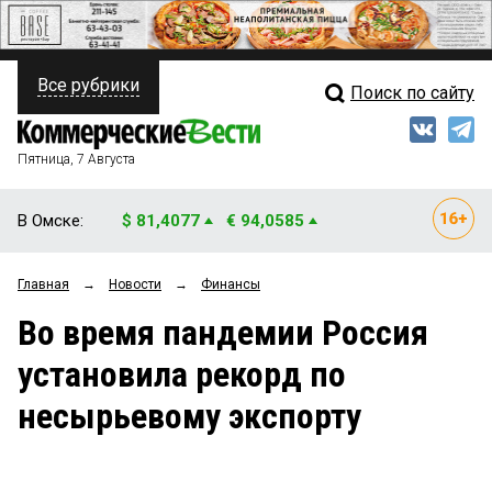
Все рубрики
Поиск по сайту
ПОЛИТИКА
Свежий выпуск
Медиа
ФИНАНСЫ
Пятница, 7 Августа
Кто есть кто
НЕДВИЖИМОСТЬ
В Омске:
$ 81,4077
€ 94,0585
Интервью
БИЗНЕС
Главная
→
Новости
→
Финансы
Мнения
ОБЩЕСТВО
Во время пандемии Россия
Рейтинги
ЗАКОН
установила рекорд по
Блоги
НОВОСТИ КОМПАНИЙ
несырьевому экспорту
Архив
ПРОИСШЕСТВИЯ