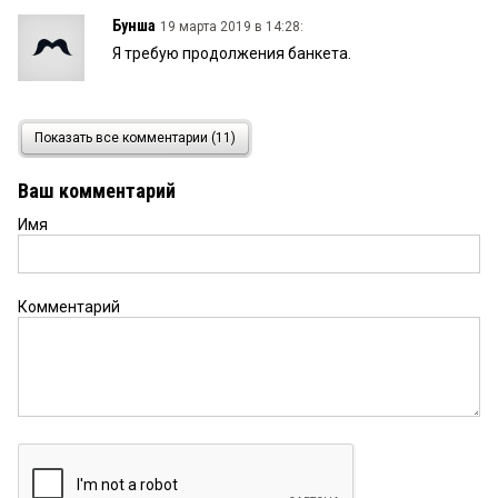
Бунша
19 марта 2019 в 14:28:
Я требую продолжения банкета.
Рабинович
18 марта 2019 в 16:43:
Показать все комментарии (11)
Это голова! Я бы ему палец в рот не положил.
Ваш комментарий
Имя
Бывалому
18 марта 2019 в 16:41:
Ты про теплотрассу забыл!
Комментарий
Бывалый
18 марта 2019 в 16:39:
Интересно, а электрический кабель и канавку
когда и почем выставят?
омич
18 марта 2019 в 16:04:
Не ищите интриги.Обычный бардак когда нет
хозяина, и так везде!