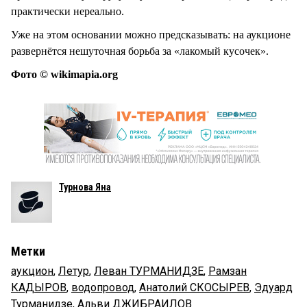
практически нереально.
Уже на этом основании можно предсказывать: на аукционе
развернётся нешуточная борьба за «лакомый кусочек».
Фото © wikimapia.org
Турнова Яна
Метки
аукцион
,
Летур
,
Леван ТУРМАНИДЗЕ
,
Рамзан
КАДЫРОВ
,
водопровод
,
Анатолий СКОСЫРЕВ
,
Эдуард
Турманидзе
,
Альви ДЖИБРАИЛОВ