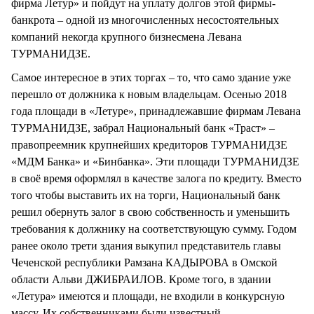
фирма Летур» и пойдут на уплату долгов этой фирмы-
банкрота – одной из многочисленных несостоятельных
компаний некогда крупного бизнесмена Левана
ТУРМАНИДЗЕ.
Самое интересное в этих торгах – то, что само здание уже
перешло от должника к новым владельцам. Осенью 2018
года площади в «Летуре», принадлежавшие фирмам Левана
ТУРМАНИДЗЕ, забрал Национальный банк «Траст» –
правопреемник крупнейших кредиторов ТУРМАНИДЗЕ
«МДМ Банка» и «Бинбанка». Эти площади ТУРМАНИДЗЕ
в своё время оформлял в качестве залога по кредиту. Вместо
того чтобы выставить их на торги, Национальный банк
решил обернуть залог в свою собственность и уменьшить
требования к должнику на соответствующую сумму. Годом
ранее около трети здания выкупил представитель главы
Чеченской республики Рамзана КАДЫРОВА в Омской
области Альви ДЖИБРАИЛОВ. Кроме того, в здании
«Летура» имеются и площади, не входили в конкурсную
массу. Их собственниками были известный