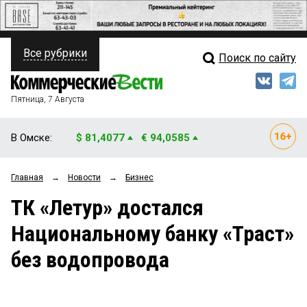
Все рубрики
Поиск по сайту
ПОЛИТИКА
Свежий выпуск
Медиа
ФИНАНСЫ
Пятница, 7 Августа
Кто есть кто
НЕДВИЖИМОСТЬ
В Омске:
$ 81,4077
€ 94,0585
Интервью
БИЗНЕС
Главная
→
Новости
→
Бизнес
Мнения
ОБЩЕСТВО
ТК «Летур» достался
Рейтинги
ЗАКОН
Национальному банку «Траст»
Блоги
НОВОСТИ КОМПАНИЙ
без водопровода
Архив
ПРОИСШЕСТВИЯ