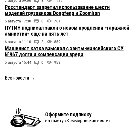
7 августа 09:00
8
1126
Росстандарт запретил использование шести
моделей грузовиков Dongfeng и Zoomlion
6 августа 17:30
0
761
ПУТИН подписал закон о новом продлении «гаражной
амнистии» ещё на пять лет
6 августа 11:10
2
889
Машинист катка взыскал с ханты-мансийского СУ
№967 долги и компенсации вреда
5 августа 15:44
0
958
Все новости
→
Оформите подписку
на газету «Коммерческие вести»