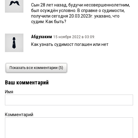
Сын 28 лет назад, будучи несовершеннолетним,
был осуждён условно. В справке о судимости,
получили сегодня 20.03.2023г. указано, что
судим. Как быть?
Абдухаким
15 ноября 2022 в 03:09:
Как узнать судимост погашен или нет
Константин
6 ноября 2022 в 11:30:
Показать все комментарии (5)
Судимость
Ваш комментарий
Имя
Василий
29 мая 2022 в 01:42:
Подскажите пожалуйста погашина судимость у
меня или нет, я хочу подписать контракт! С
искреннем уважением к вам обращаюсь.
Комментарий