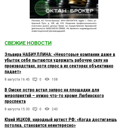
СВЕЖИЕ НОВОСТИ
Эльвира НАБИУЛЛИНА: «Некоторые компании даже в
убыток себе пытаются удержать рабочую силу на
производствах, хотя спрос в их секторах объективно
падает»
8 августа 16:45
0
108
В Омске остро встал запрос на площадки для
мероприятий – нужно что-то кроме Любинского
проспекта
8 августа 15:30
0
243
Юрий ИЦКОВ, народный артист РФ: «Когда достигаешь
потолка, становится неинтересно»