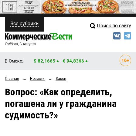
Все рубрики
Поиск по сайту
ПОЛИТИКА
Свежий выпуск
Медиа
ФИНАНСЫ
Суббота, 8 Августа
Кто есть кто
НЕДВИЖИМОСТЬ
В Омске:
$ 82,1665
€ 94,8366
Интервью
БИЗНЕС
Главная
→
Новости
→
Закон
Мнения
ОБЩЕСТВО
Вопрос: «Как определить,
Рейтинги
ЗАКОН
погашена ли у гражданина
Блоги
НОВОСТИ КОМПАНИЙ
судимость?»
Архив
ПРОИСШЕСТВИЯ