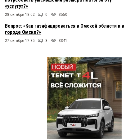
«услугу»?»
28 октября 18:02
0
3550
Вопрос: «Как газифицироваться в Омской области и в
городе Омске?»
27 октября 17:35
3
3341