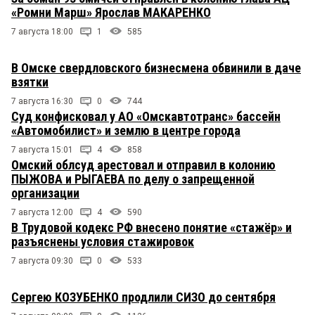
«Ромни Марш» Ярослав МАКАРЕНКО
7 августа 18:00
1
585
В Омске свердловского бизнесмена обвинили в даче
взятки
7 августа 16:30
0
744
Суд конфисковал у АО «Омскавтотранс» бассейн
«Автомобилист» и землю в центре города
7 августа 15:01
4
858
Омский облсуд арестовал и отправил в колонию
ПЫЖОВА и РЫГАЕВА по делу о запрещенной
организации
7 августа 12:00
4
590
В Трудовой кодекс РФ внесено понятие «стажёр» и
разъяснены условия стажировок
7 августа 09:30
0
533
Сергею КОЗУБЕНКО продлили СИЗО до сентября