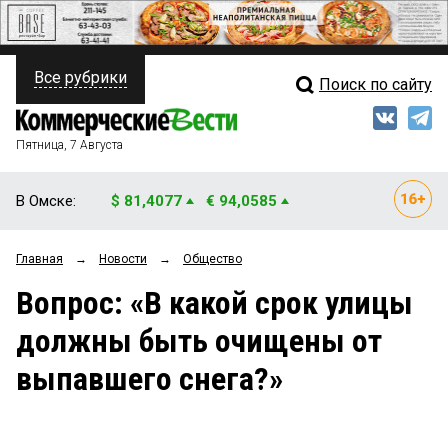
Все рубрики
Поиск по сайту
ПОЛИТИКА
Свежий выпуск
Медиа
ФИНАНСЫ
Пятница, 7 Августа
Кто есть кто
НЕДВИЖИМОСТЬ
В Омске:
$ 81,4077
€ 94,0585
Интервью
БИЗНЕС
Главная
→
Новости
→
Общество
Мнения
ОБЩЕСТВО
Вопрос: «В какой срок улицы
Рейтинги
ЗАКОН
должны быть очищены от
Блоги
НОВОСТИ КОМПАНИЙ
выпавшего снега?»
Архив
ПРОИСШЕСТВИЯ