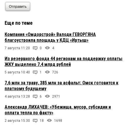
Отправить
Еще по теме
Компания «Омдорстрой» Валоди ГЕВОРГЯНА
благоустроила площадь у КДЦ «Иртыш»
7 августа 11:20
0
4
Из резервного фонда 44 регионам на поддержку оплаты
ЖКУ выделено 7,4 млрд рублей
5 августа 10:40
1
726
7,6 млн за траву, 385 млн за асфальт: Омск готовится к
платному будущему
4 августа 13:28
6
2971
Александр ЛИХАЧЕВ: «Убежища, мусор, субсидии и
оплата тепла по факту»
2 августа 15:30
18
1698