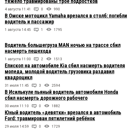
тяжело травмированы трое подростков
4 августа 11:41
0
990
В Омске мотоцикл Yamaha врезался в столб: погибли
водитель и пассажир
1 августа 14:45
1
1795
Водитель большегруза MAN ночью на трассе сбил
насмерть пешехода
1 августа 11:00
2
1513
Епископ на автомобиле Kia сбил насмерть водителя
мопеда, молодой водитель грузовика раздавил
квадроцикл
31 июля 11:45
3
2594
В Исилькуле пьяный водитель автомобиля Honda
сбил насмерть дорожного рабочего
30 июля 11:10
0
1882
Юный водитель «девятки» врезался в автомобиль
Ford: травмирован пятилетний ребёнок
29 июля 14:59
0
1729