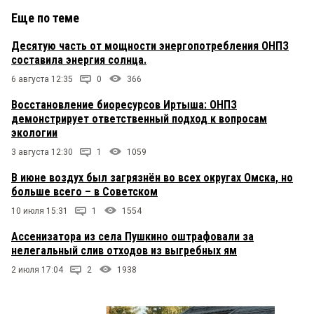
Еще по теме
Десятую часть от мощности энергопотребления ОНПЗ
составила энергия солнца.
6 августа 12:35
0
366
Восстановление биоресурсов Иртыша: ОНПЗ
демонстрирует ответственный подход к вопросам
экологии
3 августа 12:30
1
1059
В июне воздух был загрязнён во всех округах Омска, но
больше всего – в Советском
10 июля 15:31
1
1554
Ассенизатора из села Пушкино оштрафовали за
нелегальный слив отходов из выгребных ям
2 июля 17:04
2
1938