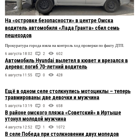
На «островке безопасности» в центре Омска
водитель автомобиля «Лада Гранта» сбил семь
пешеходов
Прокуратура города взяла на контроль ход проверки по факту ДТП.
6 августа 18:02
2
602
Автомобиль Hyundai вылетел в кювет и врезался в
дерево: погиб 70-летний водитель
6 августа 11:55
0
428
Ещё в одном селе столкнулись мотоциклы – теперь
травмированы две девочки и мужчина
5 августа 13:19
0
658
В районе омского пляжа «Советский» в Иртыше
утонул молодой мужчина
4 августа 12:52
1
1072
В селе Победа при столкновении двух мопедов