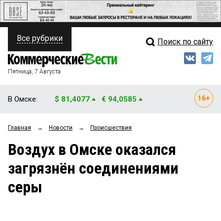
Все рубрики
Поиск по сайту
ПОЛИТИКА
Свежий выпуск
Медиа
ФИНАНСЫ
Пятница, 7 Августа
Кто есть кто
НЕДВИЖИМОСТЬ
В Омске:
$ 81,4077
€ 94,0585
Интервью
БИЗНЕС
Главная
→
Новости
→
Происшествия
Мнения
ОБЩЕСТВО
Воздух в Омске оказался
Рейтинги
ЗАКОН
загрязнён соединениями
Блоги
НОВОСТИ КОМПАНИЙ
серы
Архив
ПРОИСШЕСТВИЯ