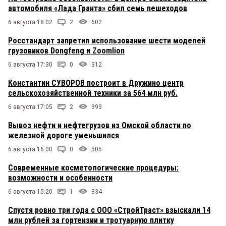
автомобиля «Лада Гранта» сбил семь пешеходов
6 августа 18:02
2
602
Росстандарт запретил использование шести моделей
грузовиков Dongfeng и Zoomlion
6 августа 17:30
0
312
Константин СУВОРОВ построит в Дружино центр
сельскохозяйственной техники за 564 млн руб.
6 августа 17:05
2
393
Вывоз нефти и нефтегрузов из Омской области по
железной дороге уменьшился
6 августа 16:00
0
505
Современные косметологические процедуры:
возможности и особенности
6 августа 15:20
1
334
Спустя ровно три года с ООО «СтройТраст» взыскали 14
млн рублей за гортензии и тротуарную плитку