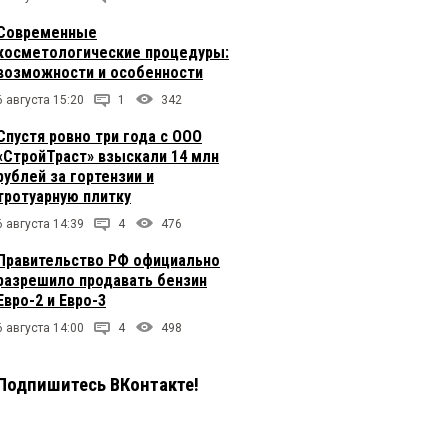
Современные
косметологические процедуры:
возможности и особенности
6 августа 15:20
1
342
Спустя ровно три года с ООО
«СтройТраст» взыскали 14 млн
рублей за гортензии и
тротуарную плитку
6 августа 14:39
4
476
Правительство РФ официально
разрешило продавать бензин
Евро-2 и Евро-3
6 августа 14:00
4
498
Подпишитесь ВКонтакте!