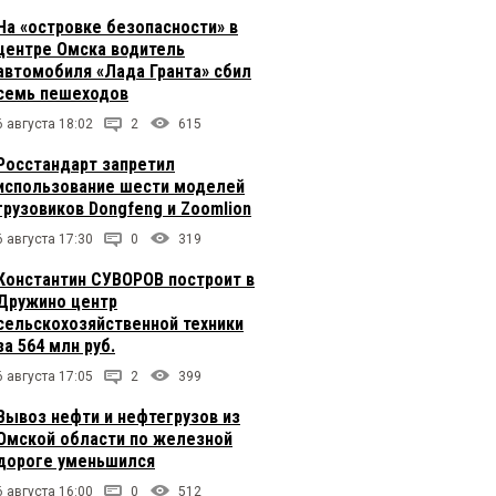
На «островке безопасности» в
центре Омска водитель
автомобиля «Лада Гранта» сбил
семь пешеходов
6 августа 18:02
2
615
Росстандарт запретил
использование шести моделей
грузовиков Dongfeng и Zoomlion
6 августа 17:30
0
319
Константин СУВОРОВ построит в
Дружино центр
сельскохозяйственной техники
за 564 млн руб.
6 августа 17:05
2
399
Вывоз нефти и нефтегрузов из
Омской области по железной
дороге уменьшился
6 августа 16:00
0
512