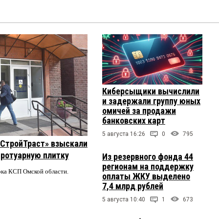
Киберсыщики вычислили
и задержали группу юных
омичей за продажи
банковских карт
5 августа 16:26
0
795
 «СтройТраст» взыскали
 тротуарную плитку
Из резервного фонда 44
регионам на поддержку
ерка КСП Омской области.
оплаты ЖКУ выделено
7,4 млрд рублей
5 августа 10:40
1
673