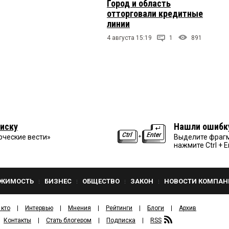
Город и область
отторговали кредитные
линии
4 августа 15:19
1
891
иску
Нашли ошибк
рческие вести»
Выделите фрагм
нажмите Ctrl + E
ЖИМОСТЬ
БИЗНЕС
ОБЩЕСТВО
ЗАКОН
НОВОСТИ КОМПАН
 кто
Интервью
Мнения
Рейтинги
Блоги
Архив
Контакты
Стать блогером
Подписка
RSS