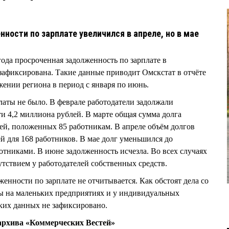
ности по зарплате увеличился в апреле, но в мае
года просроченная задолженность по зарплате в
зафиксирована. Такие данные приводит Омскстат в отчёте
ении региона в период с января по июнь.
латы не было. В феврале работодатели задолжали
и 4,2 миллиона рублей. В марте общая сумма долга
лей, положенных 85 работникам. В апреле объём долгов
й для 168 работников. В мае долг уменьшился до
отниками. В июне задолженность исчезла. Во всех случаях
утствием у работодателей собственных средств.
енности по зарплате не отчитывается. Как обстоят дела со
ы на маленьких предприятиях и у индивидуальных
ских данных не зафиксировано.
рхива «Коммерческих Вестей»