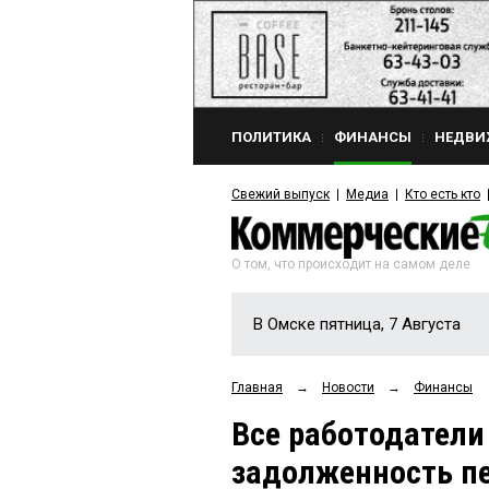
ПОЛИТИКА
ФИНАНСЫ
НЕДВИ
Свежий выпуск
Медиа
Кто есть кто
О том, что происходит на самом деле
В Омске пятница, 7 Августа
Главная
→
Новости
→
Финансы
Все работодатели
задолженность п