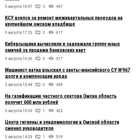
5 августа 18:07
5
437
КСУ взялся за ремонт межквартальных проездов на
крупнейшем омском кладбище
5 августа 17:25
2
617
Киберсыщики вычислили и задержали группу юных
омичей за продажи банковских карт
5 августа 16:26
0
517
Машинист катка взыскал с ханты-мансийского СУ №967
долги и компенсации вреда
5 августа 15:44
0
439
На газификацию частного сектора Омска область
получит 600 млн рублей
5 августа 15:03
1
422
Центр гигиены и эпидемиологии в Омской области
сменил руководителя
5 августа 14:23
1
519