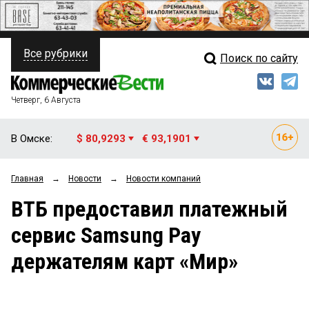
Все рубрики
Поиск по сайту
ПОЛИТИКА
Свежий выпуск
Медиа
ФИНАНСЫ
Четверг, 6 Августа
Кто есть кто
НЕДВИЖИМОСТЬ
В Омске:
$ 80,9293
€ 93,1901
Интервью
БИЗНЕС
Главная
→
Новости
→
Новости компаний
Мнения
ОБЩЕСТВО
ВТБ предоставил платежный
Рейтинги
ЗАКОН
сервис Samsung Pay
Блоги
НОВОСТИ КОМПАНИЙ
держателям карт «Мир»
Архив
ПРОИСШЕСТВИЯ