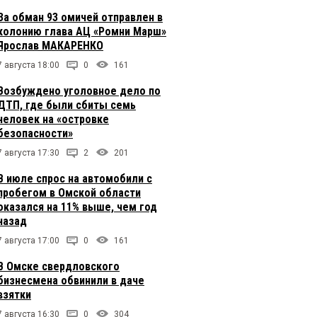
За обман 93 омичей отправлен в
колонию глава АЦ «Ромни Марш»
Ярослав МАКАРЕНКО
7 августа 18:00
0
161
Возбуждено уголовное дело по
ДТП, где были сбиты семь
человек на «островке
безопасности»
7 августа 17:30
2
201
В июле спрос на автомобили с
пробегом в Омской области
оказался на 11% выше, чем год
назад
7 августа 17:00
0
161
В Омске свердловского
бизнесмена обвинили в даче
взятки
7 августа 16:30
0
304