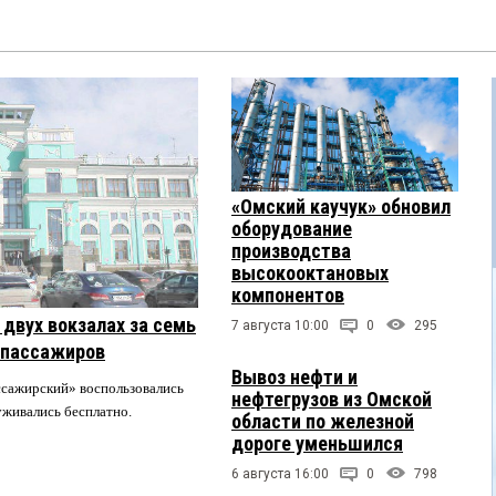
«Омский каучук» обновил
оборудование
производства
высокооктановых
компонентов
двух вокзалах за семь
7 августа 10:00
0
295
 пассажиров
Вывоз нефти и
ссажирский» воспользовались
нефтегрузов из Омской
луживались бесплатно.
области по железной
дороге уменьшился
6 августа 16:00
0
798