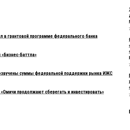
л в грантовой программе федерального банка
н «Бизнес-Баттла»
е озвучены суммы федеральной поддержки рынка ИЖС
«Омичи продолжают сберегать и инвестировать»