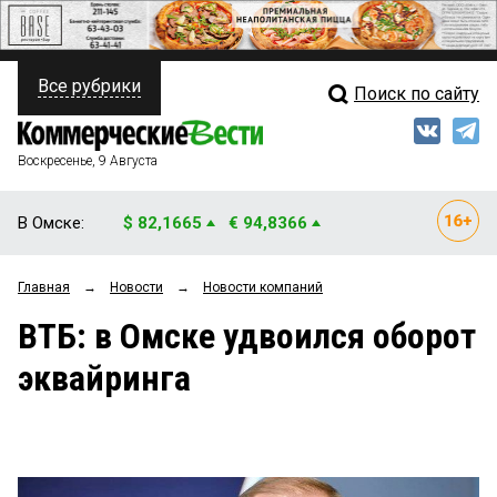
Все рубрики
Поиск по сайту
ПОЛИТИКА
Свежий выпуск
Медиа
ФИНАНСЫ
Воскресенье, 9 Августа
Кто есть кто
НЕДВИЖИМОСТЬ
В Омске:
$ 82,1665
€ 94,8366
Интервью
БИЗНЕС
Главная
→
Новости
→
Новости компаний
Мнения
ОБЩЕСТВО
ВТБ: в Омске удвоился оборот
Рейтинги
ЗАКОН
эквайринга
Блоги
НОВОСТИ КОМПАНИЙ
Архив
ПРОИСШЕСТВИЯ