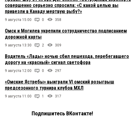
совершенно серьезно спросила: «С какой целью вы
привезли в Канаду мертвую рыбу?»
9 августа 15:00
0
358
Омск и Могилев укрепили сотрудничество подписанием
дорожной карты
9 августа 13:30
2
309
Водитель «Лады» ночью сбил пешехода, перебегавшего
дорогу на «красный» сигнал светофора
9 августа 12:00
0
297
«Омские Ястребы» выиграли VI омский розыгрыш
предсезонного турнира клубов МХЛ
9 августа 11:00
1
317
Подпишитесь ВКонтакте!