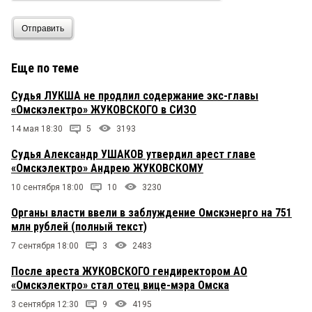
Отправить
Еще по теме
Судья ЛУКША не продлил содержание экс-главы
«Омскэлектро» ЖУКОВСКОГО в СИЗО
14 мая 18:30
5
3193
Судья Александр УШАКОВ утвердил арест главе
«Омскэлектро» Андрею ЖУКОВСКОМУ
10 сентября 18:00
10
3230
Органы власти ввели в заблуждение Омскэнерго на 751
млн рублей (полный текст)
7 сентября 18:00
3
2483
После ареста ЖУКОВСКОГО гендиректором АО
«Омскэлектро» стал отец вице-мэра Омска
3 сентября 12:30
9
4195