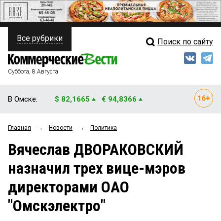
Все рубрики
Поиск по сайту
ПОЛИТИКА
Свежий выпуск
Медиа
ФИНАНСЫ
Суббота, 8 Августа
Кто есть кто
НЕДВИЖИМОСТЬ
В Омске:
$ 82,1665
€ 94,8366
Интервью
БИЗНЕС
Главная
→
Новости
→
Политика
Мнения
ОБЩЕСТВО
Вячеслав ДВОРАКОВСКИЙ
Рейтинги
ЗАКОН
назначил трех вице-мэров
Блоги
НОВОСТИ КОМПАНИЙ
директорами ОАО
Архив
ПРОИСШЕСТВИЯ
"Омскэлектро"