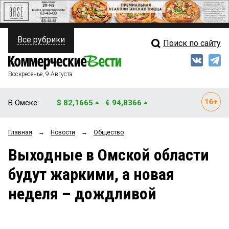
Все рубрики
Поиск по сайту
ПОЛИТИКА
Свежий выпуск
Медиа
ФИНАНСЫ
Воскресенье, 9 Августа
Кто есть кто
НЕДВИЖИМОСТЬ
В Омске:
$ 82,1665
€ 94,8366
Интервью
БИЗНЕС
Главная
→
Новости
→
Общество
Мнения
ОБЩЕСТВО
Выходные в Омской области
Рейтинги
ЗАКОН
будут жаркими, а новая
Блоги
НОВОСТИ КОМПАНИЙ
неделя – дождливой
Архив
ПРОИСШЕСТВИЯ