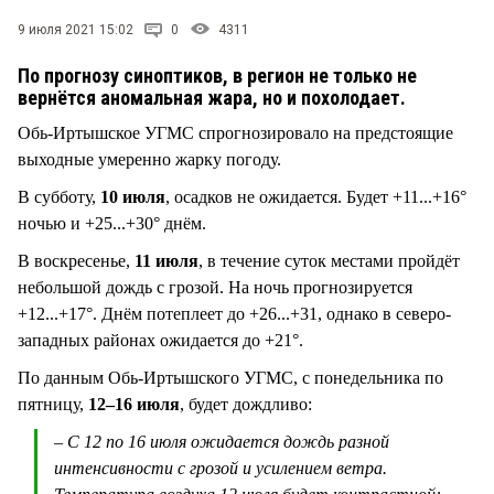
СТИЛЬ ЖИЗНИ
9 июля 2021 15:02
0
4311
По прогнозу синоптиков, в регион не только не
вернётся аномальная жара, но и похолодает.
Обь-Иртышское УГМС спрогнозировало на предстоящие
выходные умеренно жарку погоду.
В субботу,
10 июля
, осадков не ожидается. Будет +11...+16°
ночью и +25...+30° днём.
В воскресенье,
11 июля
, в течение суток местами пройдёт
небольшой дождь с грозой. На ночь прогнозируется
+12...+17°. Днём потеплеет до +26...+31, однако в северо-
западных районах ожидается до +21°.
По данным Обь-Иртышского УГМС, с понедельника по
пятницу,
12–16 июля
, будет дождливо:
– С 12 по 16 июля ожидается дождь разной
интенсивности с грозой и усилением ветра.