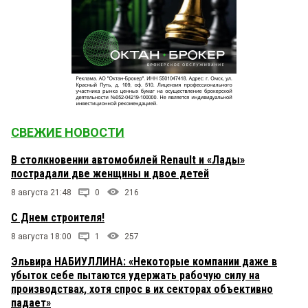
СВЕЖИЕ НОВОСТИ
В столкновении автомобилей Renault и «Лады»
пострадали две женщины и двое детей
8 августа 21:48
0
216
С Днем строителя!
8 августа 18:00
1
257
Эльвира НАБИУЛЛИНА: «Некоторые компании даже в
убыток себе пытаются удержать рабочую силу на
производствах, хотя спрос в их секторах объективно
падает»