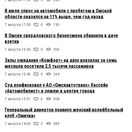
7 августа 17:30
3
256
В июле спрос на автомобили с пробегом в Омской
области оказался на 11% выше, чем год назад
7 августа 17:00
0
195
В Омске свердловского бизнесмена обвинили в даче
взятки
7 августа 16:30
0
356
Залы ожидания «Комфорт» на двух вокзалах за семь
месяцев посетили 2,5 тысячи пассажиров
7 августа 15:45
0
269
Суд конфисковал у АО «Омскавтотранс» бассейн
«Автомобилист» и землю в центре города
7 августа 15:01
0
508
Генеральный директор покинул женский волейбольный
клуб «Омичка»
7 августа 14:00
2
389