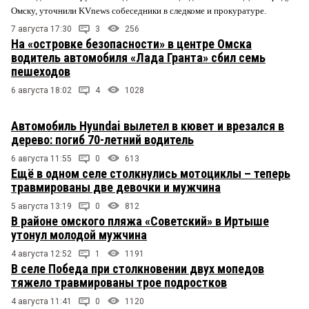
Омску, уточнили KVnews собеседники в следкоме и прокуратуре.
7 августа 17:30
3
256
На «островке безопасности» в центре Омска
водитель автомобиля «Лада Гранта» сбил семь
пешеходов
6 августа 18:02
4
1028
Автомобиль Hyundai вылетел в кювет и врезался в
дерево: погиб 70-летний водитель
6 августа 11:55
0
613
Ещё в одном селе столкнулись мотоциклы – теперь
травмированы две девочки и мужчина
5 августа 13:19
0
812
В районе омского пляжа «Советский» в Иртыше
утонул молодой мужчина
4 августа 12:52
1
1191
В селе Победа при столкновении двух мопедов
тяжело травмированы трое подростков
4 августа 11:41
0
1120