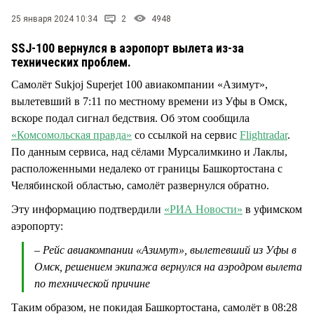
СТИЛЬ ЖИЗНИ
25 января 2024 10:34
2
4948
SSJ-100 вернулся в аэропорт вылета из-за
технических проблем.
Самолёт Sukjoj Superjet 100 авиакомпании «Азимут»,
вылетевший в 7:11 по местному времени из Уфы в Омск,
вскоре подал сигнал бедствия. Об этом сообщила
«Комсомольская правда»
со ссылкой на сервис
Flightradar
.
По данным сервиса, над сёлами Мурсалимкино и Лаклы,
расположенными недалеко от границы Башкортостана с
Челябинской областью, самолёт развернулся обратно.
Эту информацию подтвердили
«РИА Новости»
в уфимском
аэропорту:
– Рейс авиакомпании «Азимут», вылетевший из Уфы в
Омск, решением экипажа вернулся на аэродром вылета
по технической причине
Таким образом, не покидая Башкортостана, самолёт в 08:28