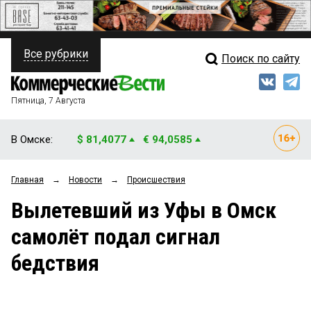
Все рубрики
Поиск по сайту
ПОЛИТИКА
Свежий выпуск
Медиа
ФИНАНСЫ
Пятница, 7 Августа
Кто есть кто
НЕДВИЖИМОСТЬ
В Омске:
$ 81,4077
€ 94,0585
Интервью
БИЗНЕС
Главная
→
Новости
→
Происшествия
Мнения
ОБЩЕСТВО
Вылетевший из Уфы в Омск
Рейтинги
ЗАКОН
самолёт подал сигнал
Блоги
НОВОСТИ КОМПАНИЙ
бедствия
Архив
ПРОИСШЕСТВИЯ