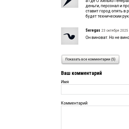
а где О Хилько Генера
деньги, персонал и пр
ставит город опять в 
будет техническии ру
Seregas
23 октября 2025 
Он виноват. Но не вино
Читатель
23 октября 202
Показать все комментарии (5)
Да Здравствует самый
Ваш комментарий
Имя
Гоша
23 октября 2025 в 1
Т.е. даже запрета на
в духе судьи Козырин
Комментарий