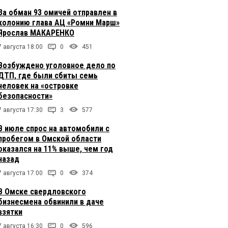
За обман 93 омичей отправлен в
колонию глава АЦ «Ромни Марш»
Ярослав МАКАРЕНКО
7 августа 18:00
0
451
Возбуждено уголовное дело по
ДТП, где были сбиты семь
человек на «островке
безопасности»
7 августа 17:30
3
577
В июле спрос на автомобили с
пробегом в Омской области
оказался на 11% выше, чем год
назад
7 августа 17:00
0
374
В Омске свердловского
бизнесмена обвинили в даче
взятки
7 августа 16:30
0
596