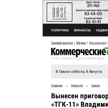
ПОЛИТИКА
ФИНАНСЫ
НЕДВИ
Свежий выпуск
Медиа
Кто есть кто
О том, что происходит на самом деле
В Омске суббота, 8 Августа
Главная
→
Новости
→
Закон
Вынесен пригово
«ТГК-11» Владим