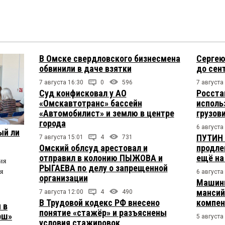
В Омске свердловского бизнесмена
Сергею
обвинили в даче взятки
до сен
7 августа 16:30
0
596
7 августа
Суд конфисковал у АО
Росста
«Омскавтотранс» бассейн
исполь
«Автомобилист» и землю в центре
грузов
города
6 августа
ый ли
ПУТИН 
7 августа 15:01
4
731
Омский облсуд арестовал и
продле
отправил в колонию ПЫЖОВА и
ещё на
ия
РЫГАЕВА по делу о запрещенной
я
6 августа
организации
Машини
мансий
7 августа 12:00
4
490
В Трудовой кодекс РФ внесено
компен
 в
понятие «стажёр» и разъяснены
рш»
5 августа
условия стажировок