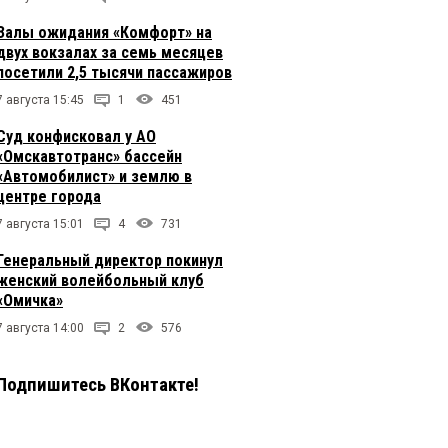
Залы ожидания «Комфорт» на
двух вокзалах за семь месяцев
посетили 2,5 тысячи пассажиров
7 августа 15:45
1
451
Суд конфисковал у АО
«Омскавтотранс» бассейн
«Автомобилист» и землю в
центре города
7 августа 15:01
4
731
Генеральный директор покинул
женский волейбольный клуб
«Омичка»
7 августа 14:00
2
576
Подпишитесь ВКонтакте!