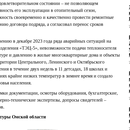
удовлетворительном состоянии – не позволяющем
вность его эксплуатации в отопительный сезон,
ожность своевременно и качественно провести ремонтные
нию договора подряда, а согласовал перенос сроков
вению в декабре 2023 года ряда аварийных ситуаций на
азделения «ТЭЦ-5», невозможности подачи теплоносителя
атуре и давлению в жилые многоквартирные дома и объекты
рритории Центрального, Ленинского и Октябрьского
ния в течение двух недель в 11 детсадах, 18 школах и
ях крайне низких температур в зимнее время и создало
овья населения.
емки документации, осмотры оборудования, бухгалтерские,
ерно-технические экспертизы, допросы свидетелей –
ов.
атуры Омской области