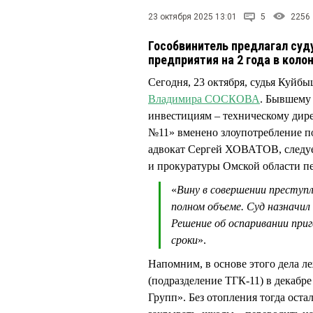
23 октября 2025 13:01
5
2256
Гособвинитель предлагал суд
предприятия на 2 года в коло
Сегодня, 23 октября, судья Куй
Владимира СОСКОВА
. Бывшему 
инвестициям – техническому дир
№11» вменено злоупотребление п
адвокат Сергей ХОВАТОВ, следует
и прокуратуры Омской области п
«
Вину в совершении преступ
полном объеме. Суд назначил
Решение об оспаривании при
сроки
».
Напомним, в основе этого дела 
(подразделение ТГК-11) в декабр
Групп». Без отопления тогда ост