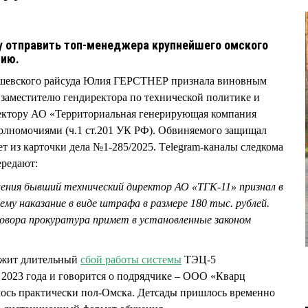
у отправить топ-менеджера крупнейшего омского
нию.
бышевского райсуда Юлия ГЕРСТНЕР признала виновным
заместителю гендиректора по технической политике и
ектору АО «Территориальная генерирующая компания
олномочиями (ч.1 ст.201 УК РФ). Обвиняемого защищал
 из карточки дела №1-285/2025. Тelegram-каналы следкома
ередают:
ления бывший технический директор АО «ТГК-11» признал в
 ему наказание в виде штрафа в размере 180 тыс. рублей.
говора прокуратура примет в установленные законом
лежит длительный
сбой работы системы
ТЭЦ-5
е 2023 года и говорится о подрядчике – ООО «Кварц
алось практически пол-Омска. Детсады пришлось временно