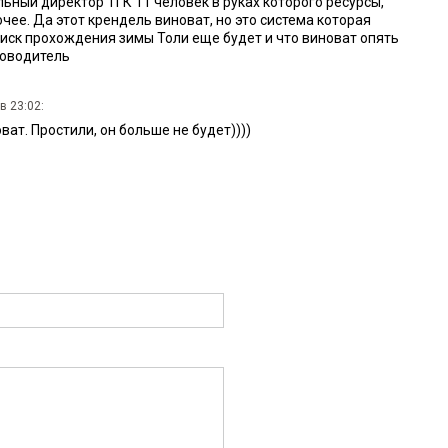
льный директор ТГК 11 человек в руках которого ресурсы,
очее. Да этот крендель виноват, но это система которая
риск прохождения зимы Толи еще будет и что виноват опять
ководитель
в 23:02:
ват. Простили, он больше не будет))))
5 в 15:37:
 гуманный суд в мире!
4:42:
 замещение руководящих должностей нет? Как мило. Это прям
а при приговоре Антропенко про высокий социальный статус.