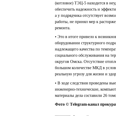
(котловое) ТЭЦ-5 находится в не
обеспечить надежность и эффекти
а у подрядчика отсутствует возм
работы, не принял мер к расторже
ремонта.
• Это в итоге привело к возникно
оборудовании структурного подр
надлежащего качества по темпер
социального обслуживания на те
округов Омска. Отсутствие отопле
большом количестве МКД в услови
реальную угрозу для жизни и здор
• В ходе следствия проведены вы
инженерно-технические, компьют
материалы дела составили 26 том
Фото © Тelegram-канал прокур