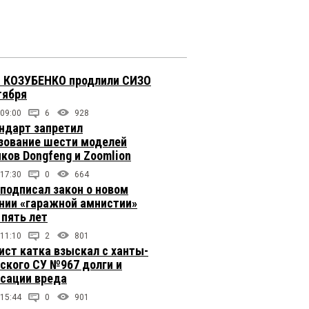
 КОЗУБЕНКО продлили СИЗО
тября
 09:00
6
928
ндарт запретил
зование шести моделей
иков Dongfeng и Zoomlion
 17:30
0
664
подписал закон о новом
нии «гаражной амнистии»
 пять лет
 11:10
2
801
ст катка взыскал с ханты-
ского СУ №967 долги и
сации вреда
 15:44
0
901