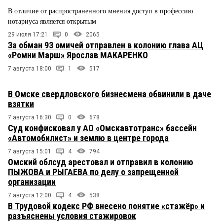
В отличие от распространенного мнения доступ в профессию
нотариуса является открытым
29 июля 17:21
0
2065
За обман 93 омичей отправлен в колонию глава АЦ
«Ромни Марш» Ярослав МАКАРЕНКО
7 августа 18:00
1
517
В Омске свердловского бизнесмена обвинили в даче
взятки
7 августа 16:30
0
678
Суд конфисковал у АО «Омскавтотранс» бассейн
«Автомобилист» и землю в центре города
7 августа 15:01
4
794
Омский облсуд арестовал и отправил в колонию
ПЫЖОВА и РЫГАЕВА по делу о запрещенной
организации
7 августа 12:00
4
538
В Трудовой кодекс РФ внесено понятие «стажёр» и
разъяснены условия стажировок