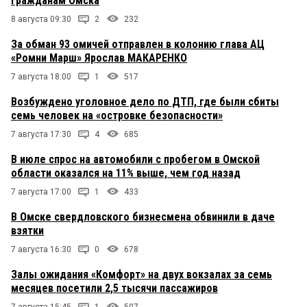
гражданам Омска
8 августа 09:30
2
232
За обман 93 омичей отправлен в колонию глава АЦ
«Ромни Марш» Ярослав МАКАРЕНКО
7 августа 18:00
1
517
Возбуждено уголовное дело по ДТП, где были сбиты
семь человек на «островке безопасности»
7 августа 17:30
4
685
В июле спрос на автомобили с пробегом в Омской
области оказался на 11% выше, чем год назад
7 августа 17:00
1
433
В Омске свердловского бизнесмена обвинили в даче
взятки
7 августа 16:30
0
678
Залы ожидания «Комфорт» на двух вокзалах за семь
месяцев посетили 2,5 тысячи пассажиров