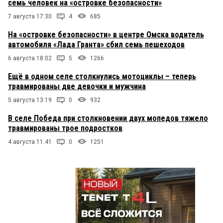
семь человек на «островке безопасности»
7 августа 17:30
4
685
На «островке безопасности» в центре Омска водитель
автомобиля «Лада Гранта» сбил семь пешеходов
6 августа 18:02
5
1266
Ещё в одном селе столкнулись мотоциклы – теперь
травмированы две девочки и мужчина
5 августа 13:19
0
932
В селе Победа при столкновении двух мопедов тяжело
травмированы трое подростков
4 августа 11:41
0
1251