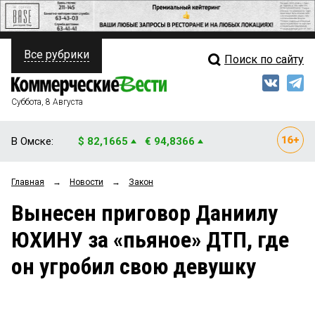
Все рубрики
Поиск по сайту
ПОЛИТИКА
Свежий выпуск
Медиа
ФИНАНСЫ
Суббота, 8 Августа
Кто есть кто
НЕДВИЖИМОСТЬ
В Омске:
$ 82,1665
€ 94,8366
Интервью
БИЗНЕС
Главная
→
Новости
→
Закон
Мнения
ОБЩЕСТВО
Вынесен приговор Даниилу
Рейтинги
ЗАКОН
ЮХИНУ за «пьяное» ДТП, где
Блоги
НОВОСТИ КОМПАНИЙ
он угробил свою девушку
Архив
ПРОИСШЕСТВИЯ