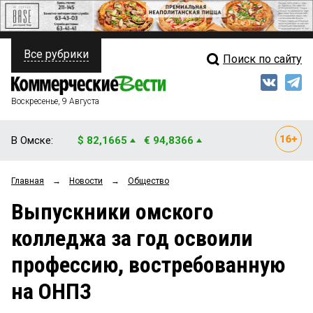
Все рубрики
Поиск по сайту
ПОЛИТИКА
Свежий выпуск
Медиа
ФИНАНСЫ
Воскресенье, 9 Августа
Кто есть кто
НЕДВИЖИМОСТЬ
В Омске:
$ 82,1665
€ 94,8366
Интервью
БИЗНЕС
Главная
→
Новости
→
Общество
Мнения
ОБЩЕСТВО
Выпускники омского
Рейтинги
ЗАКОН
колледжа за год освоили
Блоги
НОВОСТИ КОМПАНИЙ
профессию, востребованную
Архив
ПРОИСШЕСТВИЯ
на ОНПЗ