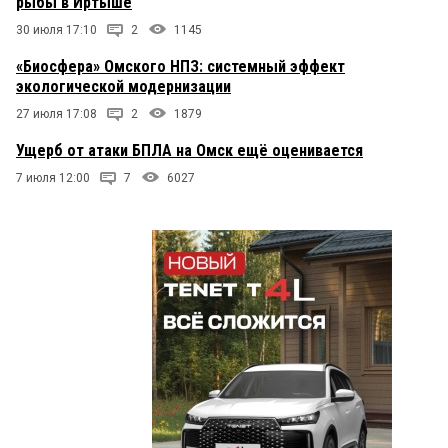
рыбы в Иртыше
30 июля 17:10
2
1145
«Биосфера» Омского НПЗ: системный эффект
экологической модернизации
27 июля 17:08
2
1879
Ущерб от атаки БПЛА на Омск ещё оценивается
7 июля 12:00
7
6027