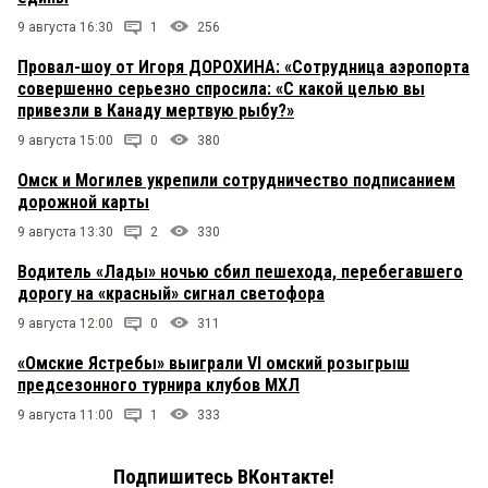
9 августа 16:30
1
256
Провал-шоу от Игоря ДОРОХИНА: «Сотрудница аэропорта
совершенно серьезно спросила: «С какой целью вы
привезли в Канаду мертвую рыбу?»
9 августа 15:00
0
380
Омск и Могилев укрепили сотрудничество подписанием
дорожной карты
9 августа 13:30
2
330
Водитель «Лады» ночью сбил пешехода, перебегавшего
дорогу на «красный» сигнал светофора
9 августа 12:00
0
311
«Омские Ястребы» выиграли VI омский розыгрыш
предсезонного турнира клубов МХЛ
9 августа 11:00
1
333
Подпишитесь ВКонтакте!