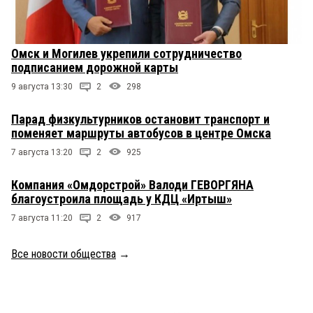
Омск и Могилев укрепили сотрудничество
подписанием дорожной карты
9 августа 13:30
2
298
Парад физкультурников остановит транспорт и
поменяет маршруты автобусов в центре Омска
7 августа 13:20
2
925
Компания «Омдорстрой» Валоди ГЕВОРГЯНА
благоустроила площадь у КДЦ «Иртыш»
7 августа 11:20
2
917
Все новости общества
→