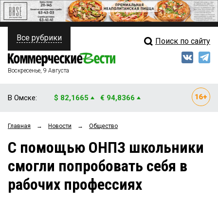
Все рубрики
Поиск по сайту
ПОЛИТИКА
Свежий выпуск
Медиа
ФИНАНСЫ
Воскресенье, 9 Августа
Кто есть кто
НЕДВИЖИМОСТЬ
В Омске:
$ 82,1665
€ 94,8366
Интервью
БИЗНЕС
Главная
→
Новости
→
Общество
Мнения
ОБЩЕСТВО
С помощью ОНПЗ школьники
Рейтинги
ЗАКОН
смогли попробовать себя в
Блоги
НОВОСТИ КОМПАНИЙ
рабочих профессиях
Архив
ПРОИСШЕСТВИЯ