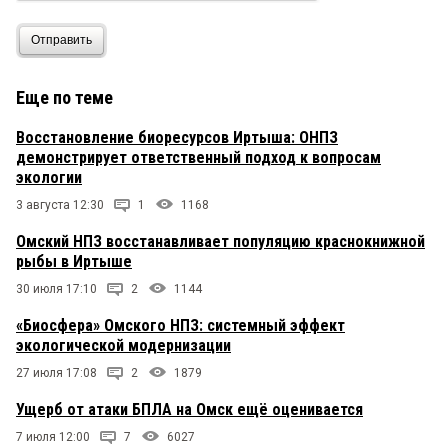
Отправить
Еще по теме
Восстановление биоресурсов Иртыша: ОНПЗ
демонстрирует ответственный подход к вопросам
экологии
3 августа 12:30
1
1168
Омский НПЗ восстанавливает популяцию краснокнижной
рыбы в Иртыше
30 июля 17:10
2
1144
«Биосфера» Омского НПЗ: системный эффект
экологической модернизации
27 июля 17:08
2
1879
Ущерб от атаки БПЛА на Омск ещё оценивается
7 июля 12:00
7
6027