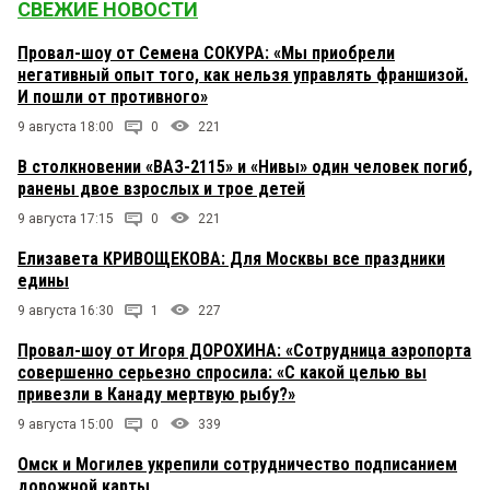
СВЕЖИЕ НОВОСТИ
Провал-шоу от Семена СОКУРА: «Мы приобрели
негативный опыт того, как нельзя управлять франшизой.
И пошли от противного»
9 августа 18:00
0
221
В столкновении «ВАЗ-2115» и «Нивы» один человек погиб,
ранены двое взрослых и трое детей
9 августа 17:15
0
221
Елизавета КРИВОЩЕКОВА: Для Москвы все праздники
едины
9 августа 16:30
1
227
Провал-шоу от Игоря ДОРОХИНА: «Сотрудница аэропорта
совершенно серьезно спросила: «С какой целью вы
привезли в Канаду мертвую рыбу?»
9 августа 15:00
0
339
Омск и Могилев укрепили сотрудничество подписанием
дорожной карты