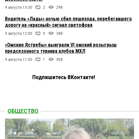
9 августа 13:30
2
298
Водитель «Лады» ночью сбил пешехода, перебегавшего
дорогу на «красный» сигнал светофора
9 августа 12:00
0
288
«Омские Ястребы» выиграли VI омский розыгрыш
предсезонного турнира клубов МХЛ
9 августа 11:00
1
308
Подпишитесь ВКонтакте!
ОБЩЕСТВО