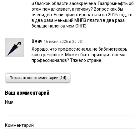
и Омской области засекречена. Газпромнефть об
этом помалкивает, а почему? Вопрос как бы
очевиден. Если ориентироваться на 2016 год, то
в два раза меньший МНПЗ платил в два раза
больше налогов чем ОНПЗ.
Омич
16 июня 2026 в 20:03:
Хорошо, что профессионал,а не библиотекарь
как в речфлоте. Может быть приходит время
профессионалов? Тяжело стране.
Чувак, который всё про всех знает
16 июня 2026 в
Показать все комментарии (14)
16:16:
Вот так прям сам взял и «ушел на заслуженный
Ваш комментарий
отдых», даже не дождавшись исполнения 65
лет?
Имя
Соломон
15 июня 2026 в 07:38:
«Ну всё, пропал дом». Ф.Ф. Преображенский
Комментарий