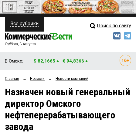
Все рубрики
Поиск по сайту
ПОЛИТИКА
Свежий выпуск
Медиа
ФИНАНСЫ
Суббота, 8 Августа
Кто есть кто
НЕДВИЖИМОСТЬ
В Омске:
$ 82,1665
€ 94,8366
Интервью
БИЗНЕС
Главная
→
Новости
→
Новости компаний
Мнения
ОБЩЕСТВО
Назначен новый генеральный
Рейтинги
ЗАКОН
директор Омского
Блоги
НОВОСТИ КОМПАНИЙ
нефтеперерабатывающего
Архив
ПРОИСШЕСТВИЯ
завода