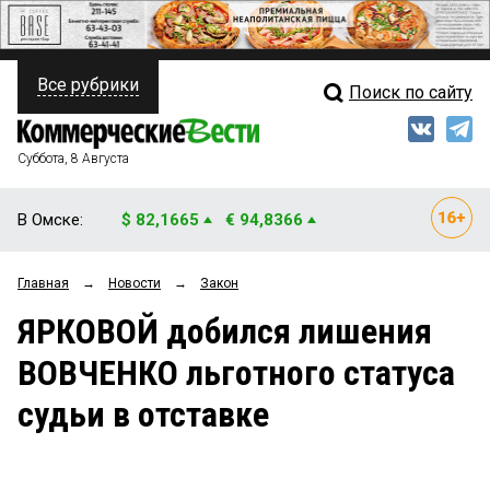
Все рубрики
Поиск по сайту
ПОЛИТИКА
Свежий выпуск
Медиа
ФИНАНСЫ
Суббота, 8 Августа
Кто есть кто
НЕДВИЖИМОСТЬ
В Омске:
$ 82,1665
€ 94,8366
Интервью
БИЗНЕС
Главная
→
Новости
→
Закон
Мнения
ОБЩЕСТВО
ЯРКОВОЙ добился лишения
Рейтинги
ЗАКОН
ВОВЧЕНКО льготного статуса
Блоги
НОВОСТИ КОМПАНИЙ
судьи в отставке
Архив
ПРОИСШЕСТВИЯ