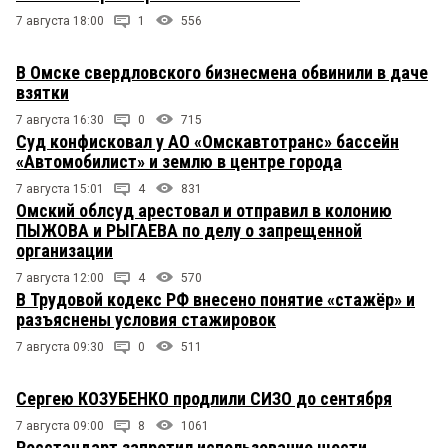
7 августа 18:00
1
556
В Омске свердловского бизнесмена обвинили в даче
взятки
7 августа 16:30
0
715
Суд конфисковал у АО «Омскавтотранс» бассейн
«Автомобилист» и землю в центре города
7 августа 15:01
4
831
Омский облсуд арестовал и отправил в колонию
ПЫЖОВА и РЫГАЕВА по делу о запрещенной
организации
7 августа 12:00
4
570
В Трудовой кодекс РФ внесено понятие «стажёр» и
разъяснены условия стажировок
7 августа 09:30
0
511
Сергею КОЗУБЕНКО продлили СИЗО до сентября
7 августа 09:00
8
1061
Росстандарт запретил использование шести